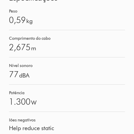
Peso
0,59
kg
Comprimento do cabo
2,675
m
Nível sonoro
77
dBA
Potência
1.300
W
Iões negativos
Help reduce static