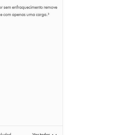
or sem enfraquecimento remove
de com apenas uma carga.³
cluded
Ver todos