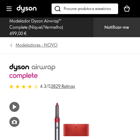
Página
O
seguinte
seu
Pesquisar
cesto
em
Modelador Dyson Airwrap™
de
dyson.pt
Complete (Níquel/Vermelho)
Notificar-me
compras
499,00 €
está
vazio
Modeladores - NOVO
4.3 estrelas de 5 em 3829 Ratings
4.3
/5
3829 Ratings