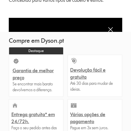
Concebido para vários tipos de cabelo e estilos.
Compre em Dyson.pt
Destaque
Devolução fácil e
Garantia de melhor
gratuita
preço
Até 30 dias para mudar de
Se encontrar mais barato
ideias.
devolvemos a diferença.
Entrega gratuita* em
Várias opções de
24/72h.
pagamento
Faça o seu pedido antes das
Pague em 3x sem juros.