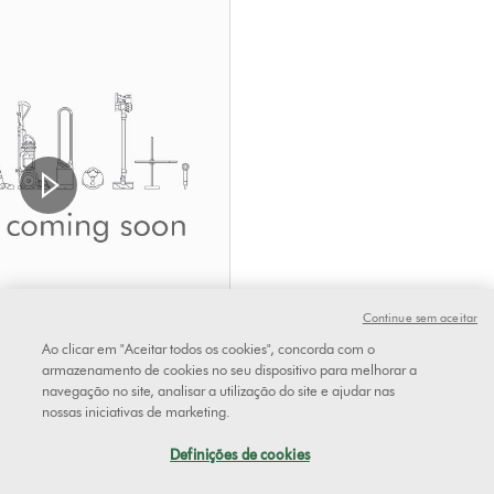
Continue sem aceitar
Ao clicar em "Aceitar todos os cookies", concorda com o
armazenamento de cookies no seu dispositivo para melhorar a
navegação no site, analisar a utilização do site e ajudar nas
nossas iniciativas de marketing.
nical™ vacuum cleaner
Definições de cookies
y Dok™