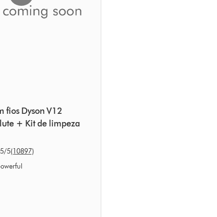
m fios Dyson V12
lute + Kit de limpeza
 em 10897 Ratings
.5
/5
(10897)
powerful