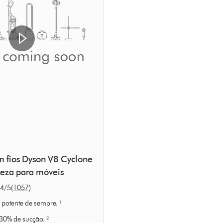
m fios Dyson V8 Cyclone
peza para móveis
 em 1057 Ratings
.4
/5
(1057)
potente de sempre. ¹
30% de sucção. ²