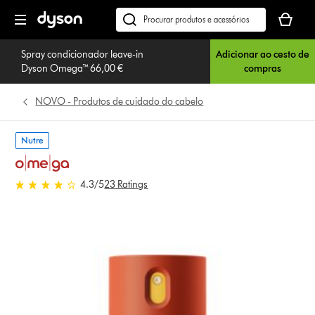
Página
O
seguinte
seu
Pesquisar
cesto
em
de
Spray condicionador leave-in
Adicionar ao cesto de
dyson.pt
Dyson Omega™ 66,00 €
compras
compras
está
vazio
NOVO - Produtos de cuidado do cabelo
Nutre
4.3 estrelas de 5 em 23 Ratings
4.3
/5
23 Ratings