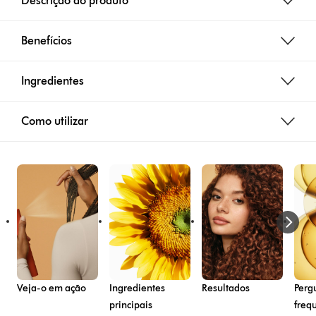
Descrição do produto
Benefícios
Ingredientes
Como utilizar
Veja-o em ação
Ingredientes
Resultados
Perg
principais
freq