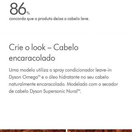
86
%
concorda que o produto deixa o cabelo leve.
Slide
{0}
Crie o look – Cabelo
of
{1}.
encaracolado
Uma modelo utiliza o spray condicionador leave-in
Dyson Omega™ e o óleo hidratante no seu cabelo
naturalmente encaracolado. Modelado com o secador
de cabelo Dyson Supersonic Nural™.