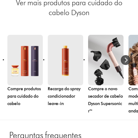
Ver mais produtos para cuidado do
cabelo Dyson
Compre produtos
Recarga do spray
Compre o novo
Comp
para cuidado do
condicionador
secador de cabelo
mode
cabelo
leave-in
Dyson Supersonic
mult
r™
anda
Perguntas frequentes