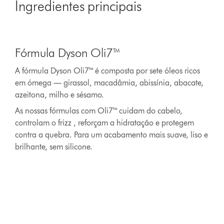
Transcript
Ingredientes principais
Slide
{0}
Fórmula Dyson Oli7™
of
{1}.
A fórmula Dyson Oli7™ é composta por sete óleos ricos
em ómega — girassol, macadâmia, abissínia, abacate,
azeitona, milho e sésamo.
As nossas fórmulas com Oli7™ cuidam do cabelo,
controlam o frizz , reforçam a hidratação e protegem
contra a quebra. Para um acabamento mais suave, liso e
brilhante, sem silicone.