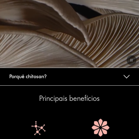
Video
Porquê chitosan?
Transcript
Principais benefícios