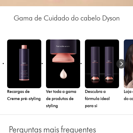
Gama de Cuidado do cabelo Dyson
Recargas de
Ver toda a gama
Descubra a
Loja
Creme pré-styling
de produtos de
fórmula ideal
do c
styling
para si
Perguntas mais frequentes