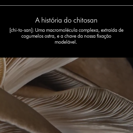
A história do chitosan
[chi-to-san]: Uma macromolécula complexa, extraída de
cogumelos ostra, e a chave da nossa fixação
modelável.
Abrir
a
transcrição
do
vídeo