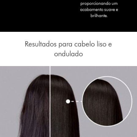
proporcionando um
acabamento suave e
brilhante.
Resultados para cabelo liso e
ondulado
Slide
{0}
of
{1}.