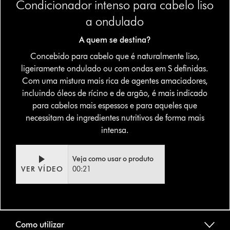
Condicionador intenso para cabelo liso
a ondulado
A quem se destina?
Concebido para cabelo que é naturalmente liso,
ligeiramente ondulado ou com ondas em S definidas.
Com uma mistura mais rica de agentes amaciadores,
incluindo óleos de rícino e de argão, é mais indicado
para cabelos mais espessos e para aqueles que
necessitam de ingredientes nutritivos de forma mais
intensa.
Video
Abrir
Veja como usar o produto
Transcript
a
VER VÍDEO
00:21
transcrição
do
vídeo
Como utilizar