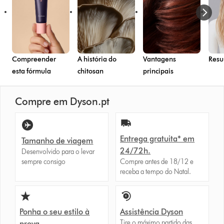
Compreender
A história do
Vantagens
Resu
esta fórmula
chitosan
principais
Compre em Dyson.pt
Entrega gratuita* em
Tamanho de viagem
24/72h.
Desenvolvido para o levar
sempre consigo
Compre antes de 18/12 e
receba a tempo do Natal.
Ponha o seu estilo à
Assistência Dyson
Tire o máximo partido das
prova