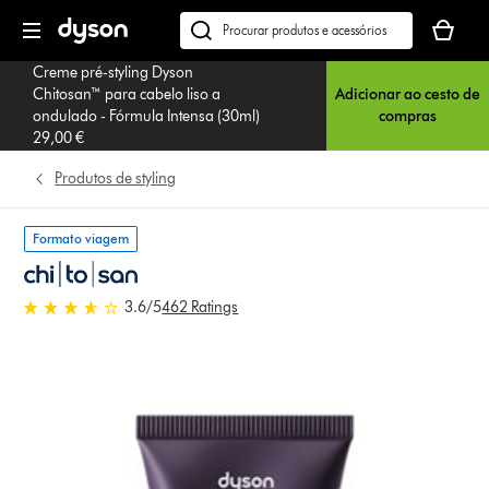
Página
O
seguinte
seu
Pesquisar
cesto
em
Creme pré-styling Dyson
de
dyson.pt
Chitosan™ para cabelo liso a
Adicionar ao cesto de
compras
ondulado - Fórmula Intensa (30ml)
compras
está
29,00 €
vazio
Produtos de styling
Formato viagem
3.6 estrelas de 5 em 462 Ratings
3.6
/5
462 Ratings