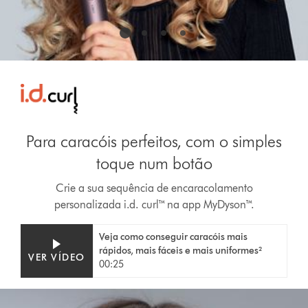
Para caracóis perfeitos, com o simples
toque num botão
Crie a sua sequência de encaracolamento
personalizada i.d. curl™ na app MyDyson™.
Video
Abrir
Veja como conseguir caracóis mais
Transcript
a
rápidos, mais fáceis e mais uniformes²
VER VÍDEO
transcrição
00:25
do
vídeo