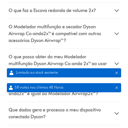
O que faz a Escova redonda de volume 2x?
O Modelador multifunção e secador Dyson
Airwrap Co-anda2x™ é compatível com outros
acessórios Dyson Airwrap™?
O que posso obter do meu Modelador
multifunção Dyson Airwrap Co-anda 2x™ ao usar
a app MyDyson™?
Limitado ao stock existente.
O Modelador multifunção Dyson Airwrap Co-
58 visitas nas últimas 48 Horas
anda2x™ é igual ao Modelador Airwrap2x™?
Que dados gera e processa o meu dispositivo
conectado Dyson?