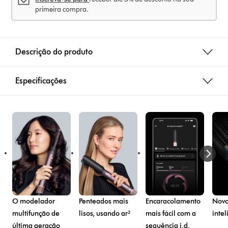
primeira compra.
Descrição do produto
Especificações
O modelador
Penteados mais
Encaracolamento
Novo
multifunção de
lisos, usando ar²
mais fácil com a
intel
última geração
sequência i.d.