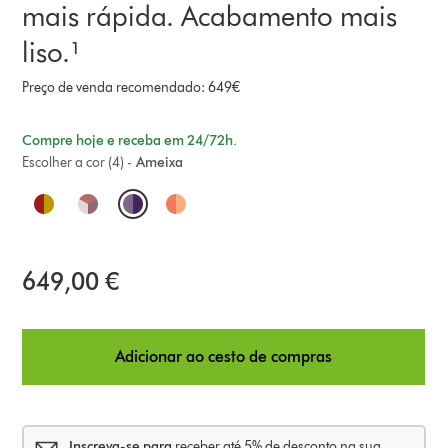
mais rápida. Acabamento mais
liso.¹
Preço de venda recomendado: 649€
Compre hoje e receba em 24/72h.
Escolher a cor (4) -
Ameixa
O
p
t
649,00 €
i
o
Adicionar ao cesto de compras
n
s
Inscreva-se para
receber até 5% de desconto na sua