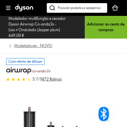
Página
O
seguinte
seu
Pesquisar
cesto
em
Modelador multifunção e secador
de
dyson.pt
Dyson Airwrap Co-anda2x -
Adicionar ao cesto de
compras
Liso+Ondulado (Jasper plum)
compras
está
649,00 €
vazio
Modeladores - NOVO
Com oferta de difusor
3.7 estrelas de 5 em 872 Ratings
3.7
/5
872 Ratings