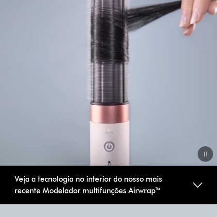
Video
Veja a tecnologia no interior do nosso mais
Transcript
recente Modelador multifunções Airwrap™
Slide