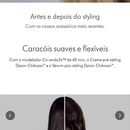
Video
Transcript
Antes e depois do styling
Com os nossos acessórios mais recentes.
Slide
{0}
Caracóis suaves e flexíveis
of
{1}.
Com o modelador Co-anda2xᵀᴹ de 40 mm, o Creme pré-styling
Dyson Chitosan™ e o Sérum pós-styling Dyson Chitosan™.