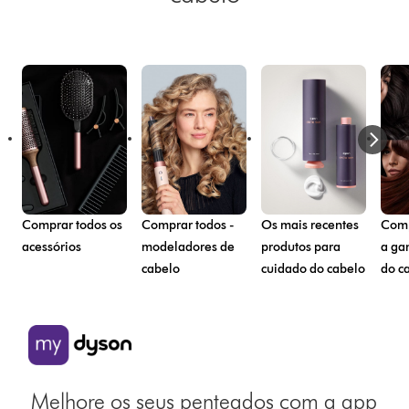
Comprar todos os
Comprar todos -
Os mais recentes
Comp
acessórios
modeladores de
produtos para
a ga
cabelo
cuidado do cabelo
do c
Melhore os seus penteados com a app