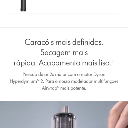
Caracóis mais definidos.
Secagem mais
rápida. Acabamento mais liso.¹
Pressão de ar 2x maior com o motor Dyson
Abrir
Hyperdymium™ 2. Para o nosso modelador multifunções
a
transcrição
Airwrap™ mais potente.
do
vídeo