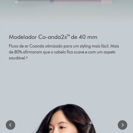
Slide
{0}
Modelador Co-anda2x™ de 40 mm
of
{1}.
Fluxo de ar Coanda otimizado para um styling mais fácil. Mais
de 80% afirmaram que o cabelo fica suave e com um aspeto
saudável.⁶