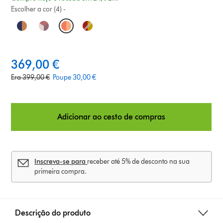
Escolher a cor (4) -
O
p
t
c
369,00 €
u
i
o
Era 399,00 €
Poupe 30,00 €
r
r
o
r
i
e
g
n
n
Adicionar ao cesto de compras
i
t
s
n
p
a
r
l
i
Inscreva-se para
receber até 5% de desconto na sua
p
c
primeira compra.
r
e
i
:
c
e
Descrição do produto
: