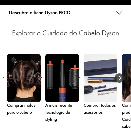
Descubra a ficha Dyson PRCD
Explorar o Cuidado do Cabelo Dyson
Comprar molas
A mais recente
Comprar todos os
Comp
para o cabelo
tecnologia de
acessórios
prod
styling
Cuid
cabe