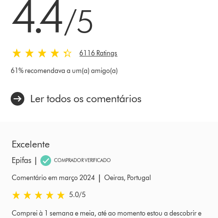
4.4
/5
6116 Ratings
61% recomendava a um(a) amigo(a)
Ler todos os comentários
Excelente
|
Epifas
COMPRADOR VERIFICADO
|
Comentário em março 2024
Oeiras, Portugal
5.0 estrelas de 5 em Comentário em março 2024 Ratings
5.0
/5
Comprei à 1 semana e meia, até ao momento estou a descobrir e