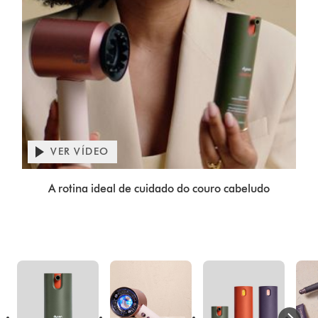
Abrir
a
VER VÍDEO
transcrição
Video
do
A rotina ideal de cuidado do couro cabeludo
Transcript
vídeo