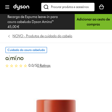
Página
O
seguinte
seu
Pesquisar
cesto
em
Recarga de Espuma leave-in para
de
Adicionar ao cesto de
dyson.pt
couro cabeludo Dyson Amino™
compras
compras
45,00 €
está
vazio
NOVO - Produtos de cuidado do cabelo
Cuidado do couro cabeludo
0.0 estrelas de 5 em 0 Ratings
0.0
/5
0 Ratings