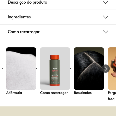
Descrição do produto
Ingredientes
Como recarregar
A fórmula
Como recarregar
Resultados
Perg
freq