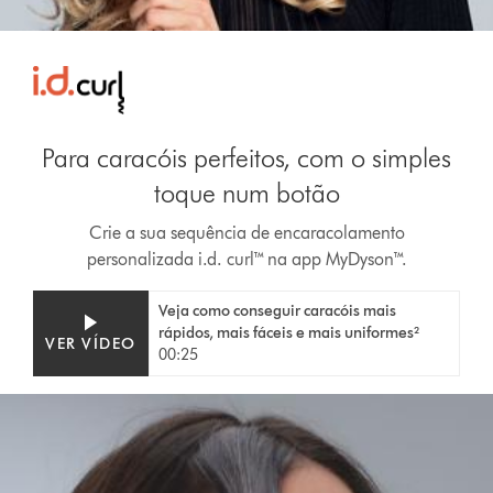
Para caracóis perfeitos, com o simples
toque num botão
Crie a sua sequência de encaracolamento
personalizada i.d. curl™ na app MyDyson™.
Video
Abrir
Veja como conseguir caracóis mais
Transcript
a
rápidos, mais fáceis e mais uniformes²
VER VÍDEO
transcrição
00:25
do
vídeo