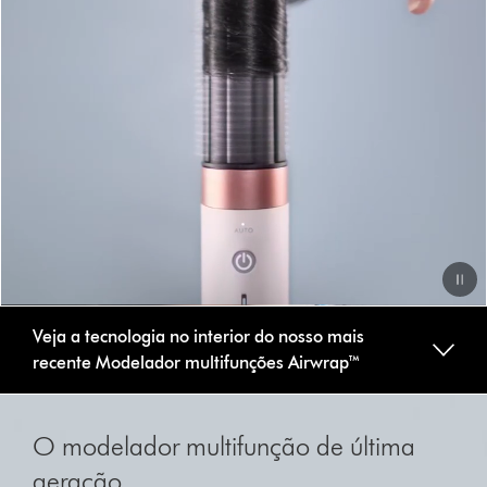
Video
Veja a tecnologia no interior do nosso mais
Transcript
recente Modelador multifunções Airwrap™
Slide
{0}
O modelador multifunção de última
of
{1}.
geração