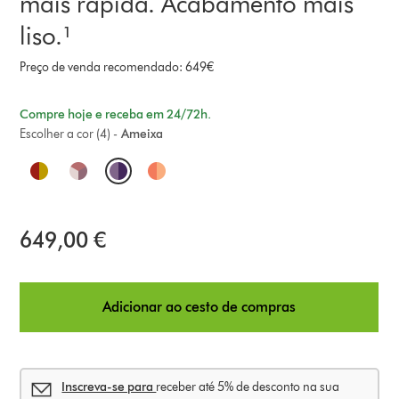
mais rápida. Acabamento mais
liso.¹
Preço de venda recomendado: 649€
Compre hoje e receba em 24/72h.
Escolher a cor (4) -
Ameixa
O
p
t
649,00 €
i
o
Adicionar ao cesto de compras
n
s
Inscreva-se para
receber até 5% de desconto na sua