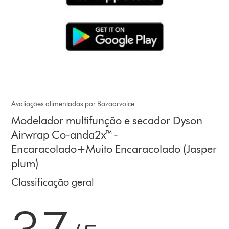
Avaliações alimentadas por Bazaarvoice
Modelador multifunção e secador Dyson
Airwrap Co-anda2x™ -
Encaracolado+Muito Encaracolado (Jasper
plum)
Classificação geral
3.7 estrelas de 5 em 873 Ratings