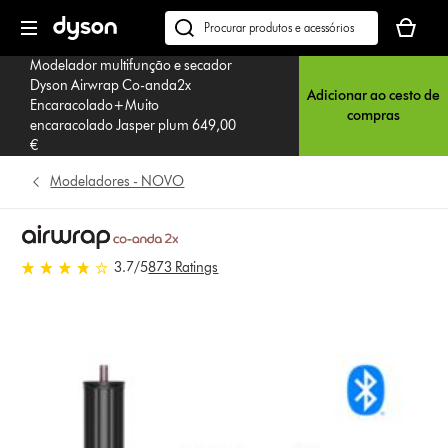
Página
O
seguinte
seu
Pesquisar
cesto
em
Modelador multifunção e secador
de
dyson.pt
Dyson Airwrap Co-anda2x
Adicionar ao cesto de
compras
Encaracolado+Muito
compras
está
encaracolado Jasper plum 649,00
vazio
€
Modeladores - NOVO
3.7 estrelas de 5 em 873 Ratings
3.7
/5
873 Ratings