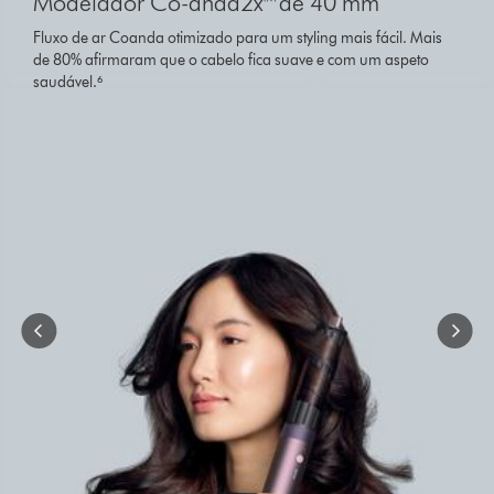
Modelador Co-anda2x™ de 40 mm
of
{1}.
Fluxo de ar Coanda otimizado para um styling mais fácil. Mais
de 80% afirmaram que o cabelo fica suave e com um aspeto
saudável.⁶