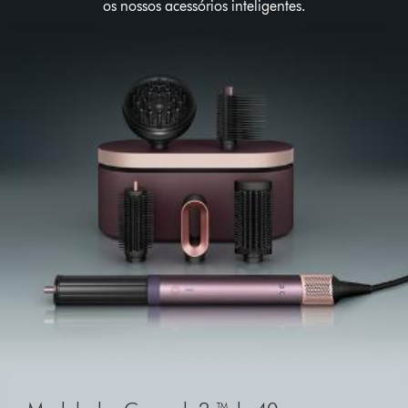
os nossos acessórios inteligentes.
Slide
{0}