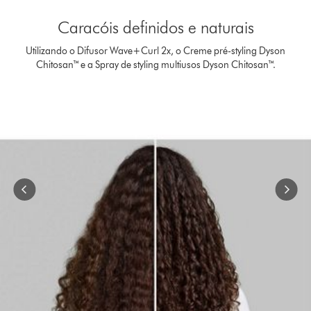
Slide
{0}
Caracóis definidos e naturais
of
{1}.
Utilizando o Difusor Wave+Curl 2x, o Creme pré-styling Dyson
Chitosan™ e a Spray de styling multiusos Dyson Chitosan™.