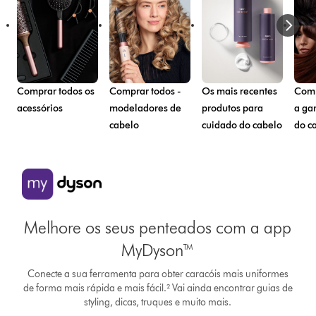
Comprar todos os
Comprar todos -
Os mais recentes
Comp
acessórios
modeladores de
produtos para
a ga
cabelo
cuidado do cabelo
do c
Melhore os seus penteados com a app
MyDyson™
Conecte a sua ferramenta para obter caracóis mais uniformes
de forma mais rápida e mais fácil.² Vai ainda encontrar guias de
styling, dicas, truques e muito mais.