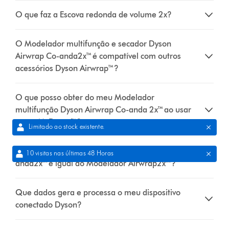
O que faz a Escova redonda de volume 2x?
O Modelador multifunção e secador Dyson
Airwrap Co-anda2x™ é compatível com outros
acessórios Dyson Airwrap™?
O que posso obter do meu Modelador
multifunção Dyson Airwrap Co-anda 2x™ ao usar
a app MyDyson™?
Limitado ao stock existente.
O Modelador multifunção Dyson Airwrap Co-
10 visitas nas últimas 48 Horas
anda2x™ é igual ao Modelador Airwrap2x™?
Que dados gera e processa o meu dispositivo
conectado Dyson?