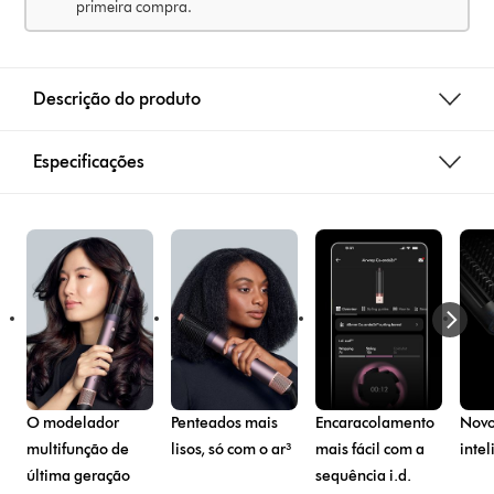
primeira compra.
Descrição do produto
Especificações
O modelador
Penteados mais
Encaracolamento
Novo
multifunção de
lisos, só com o ar³
mais fácil com a
intel
última geração
sequência i.d.