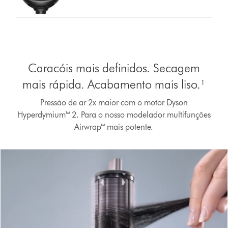
Caracóis mais definidos. Secagem
mais rápida. Acabamento mais liso.¹
Pressão de ar 2x maior com o motor Dyson
Hyperdymium™ 2. Para o nosso modelador multifunções
Abrir
Airwrap™ mais potente.
a
transcrição
do
vídeo