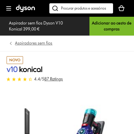
Página
O
seguinte
seu
Pesquisar
cesto
em
de
Aspirador sem fios Dyson V10
Adicionar ao cesto de
dyson.pt
Konical 399,00 €
compras
compras
está
vazio
Aspiradores sem fios
NOVO
4.4 estrelas de 5 em 87 Ratings
4.4
/5
87 Ratings