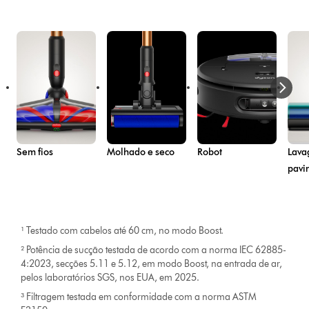
Sem fios
Molhado e seco
Robot
Lava
pavi
¹ Testado com cabelos até 60 cm, no modo Boost.
² Potência de sucção testada de acordo com a norma IEC 62885-
4:2023, secções 5.11 e 5.12, em modo Boost, na entrada de ar,
pelos laboratórios SGS, nos EUA, em 2025.
³ Filtragem testada em conformidade com a norma ASTM