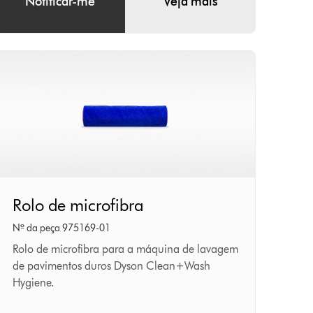
Notificar-me
Veja mais
Rolo
Rolo de microfibra
de
Nº da peça 975169-01
microfibra
Rolo de microfibra para a máquina de lavagem
de pavimentos duros Dyson Clean+Wash
Hygiene.