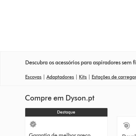
Descubra os acessórios para aspiradores sem f
Escovas
|
Adaptadores
|
Kits
|
Es
tações de carreg
Compre em Dyson.pt
Destaque
Garantia de melhor preço