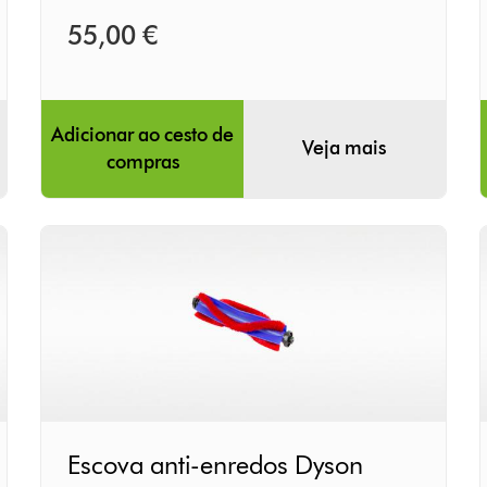
Disponível para entrega em 1 a 2 dias
55,00 €
Adicionar ao cesto de
Veja mais
compras
Escova
Escova anti-enredos Dyson