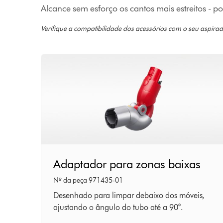
Alcance sem esforço os cantos mais estreitos - 
Verifique a compatibilidade dos acessórios com o seu aspirad
Adaptador
Adaptador para zonas baixas
para
Nº da peça 971435-01
zonas
Desenhado para limpar debaixo dos móveis,
ajustando o ângulo do tubo até a 90°.
baixas