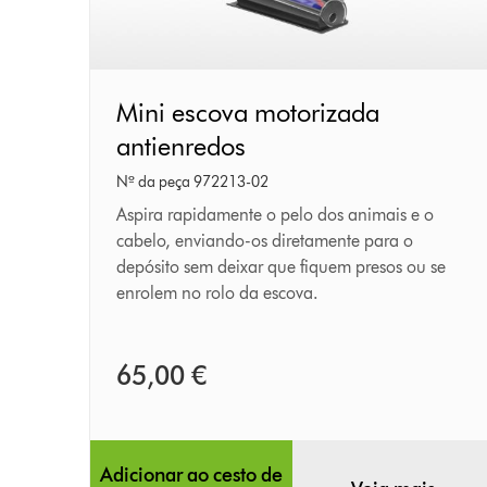
Mini
Mini escova motorizada
escova
antienredos
motorizada
Nº da peça 972213-02
antienredos
Aspira rapidamente o pelo dos animais e o
cabelo, enviando-os diretamente para o
depósito sem deixar que fiquem presos ou se
enrolem no rolo da escova.
Disponível para entrega em 1 a 2 dias
65,00 €
Adicionar ao cesto de