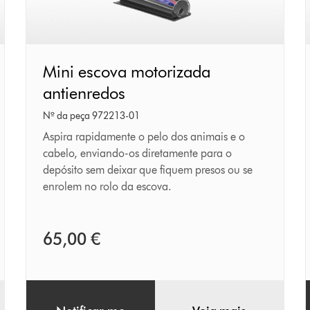
Mini
Mini escova motorizada
escova
antienredos
motorizada
Nº da peça 972213-01
antienredos
Aspira rapidamente o pelo dos animais e o
cabelo, enviando-os diretamente para o
depósito sem deixar que fiquem presos ou se
enrolem no rolo da escova.
Esgotado neste momento
65,00 €