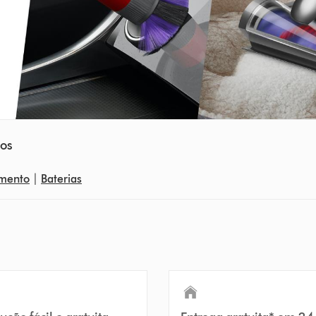
ios
amento
|
Baterias