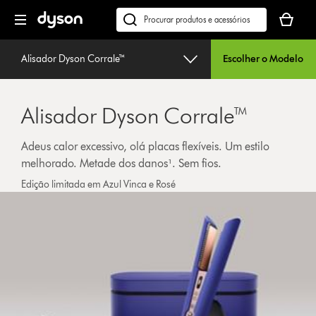
Página
O
seguinte
seu
Pesquisar
cesto
em
de
dyson.pt
Alisador Dyson Corrale™
Escolher o Modelo
compras
está
vazio
Alisador Dyson Corrale™
Adeus calor excessivo, olá placas flexíveis. Um estilo
melhorado. Metade dos danos¹. Sem fios.
Edição limitada em Azul Vinca e Rosé