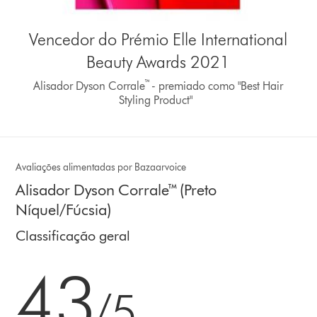
Vencedor do Prémio Elle International
Beauty Awards 2021
™
Alisador Dyson Corrale
- premiado como "Best Hair
Styling Product"
Avaliações alimentadas por Bazaarvoice
Alisador Dyson Corrale™ (Preto
Níquel/Fúcsia)
Classificação geral
4.3
4.3
estrelas
/5
de
5