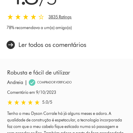
em
3835
Ratings
3835 Ratings
78% recomendava a um(a) amigo(a)
Ler todos os comentários
Robusta e fácil de utilizar
|
Andreia
COMPRADOR VERIFICADO
Comentário em 9/10/2023
5.0
/5
5.0
estrelas
Tenho o meu Dyson Corrale há já alguns meses e adoro. A
de
qualidade de construção é espetacular, a tecnologia incorporada
5
faz com que o meu cabelo fique esticado numa só passagem e
em