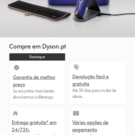
Compre em Dyson.pt
Destaque
Devolução fácil e
Garantia de melhor
gratuita
preço
Até 30 dias para mudar de
Se encontrar mais barato
ideias.
devolvemos a diferença.
Entrega gratuita* em
Várias opções de
24/72h.
pagamento