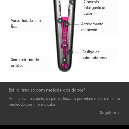
Controlo
inteligente do
calor
Versatilidade sem
Acabamento
fios
resistente
Desliga-se
automaticamente
Sem eletricidade
estática
Estilo preciso com metade dos danos¹
Ao envolver o cabelo, as placas flexíveis permitem obter o mesmo
penteado com menos calor.
Seguinte