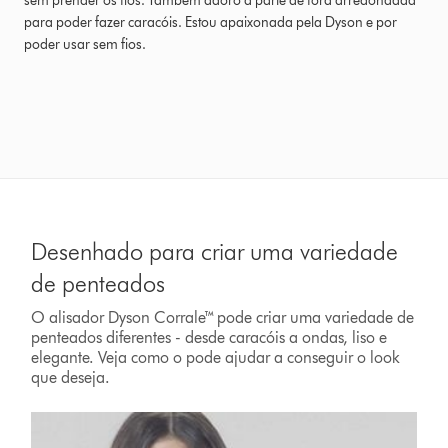
sem prender os fios. Também adoro a parte de fora arredondada
Comentário
para poder fazer caracóis. Estou apaixonada pela Dyson e por
em
poder usar sem fios.
9/10/2023
Ratings
Desenhado para criar uma variedade
de penteados
O alisador Dyson Corrale™ pode criar uma variedade de
penteados diferentes - desde caracóis a ondas, liso e
elegante. Veja como o pode ajudar a conseguir o look
que deseja.