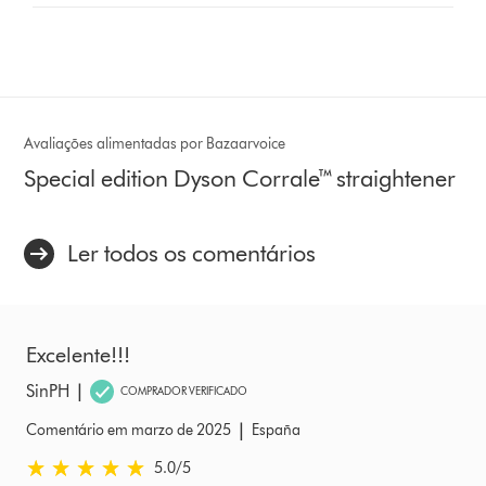
Avaliações alimentadas por Bazaarvoice
Special edition Dyson Corrale™ straightener
Ler todos os comentários
Excelente!!!
|
SinPH
COMPRADOR VERIFICADO
|
Comentário em marzo de 2025
España
5.0 estrelas de 5 em Comentário em marzo de 2025 Ratings
5.0
/5