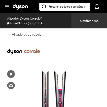
Página
O
seguinte
seu
Pesquisar
cesto
em
de
Alisador Dyson Corrale™
dyson.pt
Notificar-me
(Níquel/Fúcsia) 449,00 €
compras
está
vazio
Alisadores de cabelo