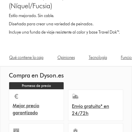
(Níquel/Fucsia)
Estilo mejorado. Sin cable.
Diseñada para crear una variedad de peinados.
Incluye una funda de viaje resistente al calor y base Travel Dok™.
Qué contiene la caja
Opiniones
Tecnología
Funcio
Compra en Dyson.es
Promesa de precio
Mejor precio
Envío gratuito* en
garantizado
24/72h