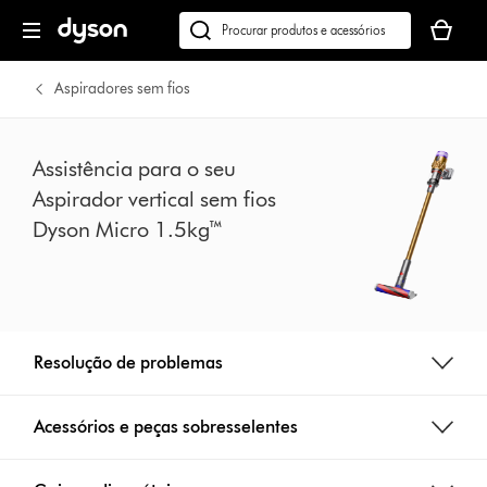
Página
O
seguinte
seu
Pesquisar
cesto
em
de
dyson.pt
Aspiradores sem fios
compras
está
vazio
Assistência para o seu
Aspirador vertical sem fios
Dyson Micro 1.5kg™
Resolução de problemas
Acessórios e peças sobresselentes