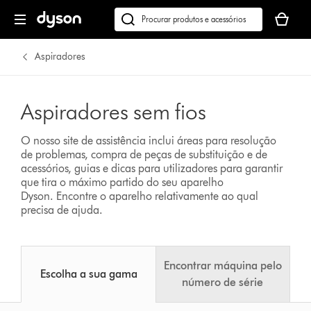
O
seu
Pesquisar
cesto
em
de
dyson.pt
Aspiradores
compras
está
vazio
Aspiradores sem fios
O nosso site de assistência inclui áreas para resolução
de problemas, compra de peças de substituição e de
acessórios, guias e dicas para utilizadores para garantir
que tira o máximo partido do seu aparelho
Dyson.
Encontre o aparelho relativamente ao qual
precisa de ajuda.
Encontrar máquina pelo
Escolha a sua gama
número de série