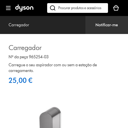
Página
O
seguinte
seu
Pesquisar
cesto
em
de
dyson.pt
Carregador
Notificar-me
compras
está
vazio
Carregador
Nº da peça 965254-03
Carregue o seu aspirador com ou sem a estação de
carregamento.
25,00 €