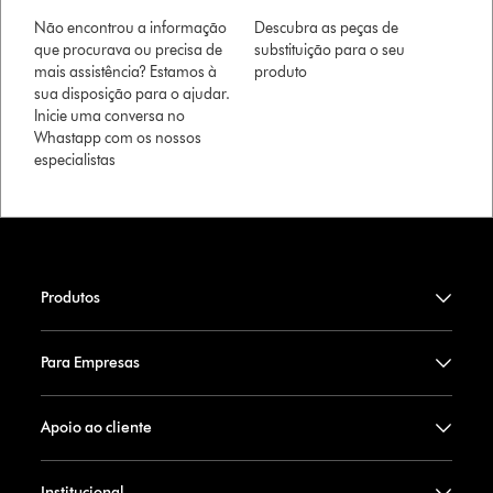
Não encontrou a informação
Descubra as peças de
que procurava ou precisa de
substituição para o seu
mais assistência? Estamos à
produto
sua disposição para o ajudar.
Inicie uma conversa no
Whastapp com os nossos
especialistas
Produtos
Para Empresas
Apoio ao cliente
Institucional