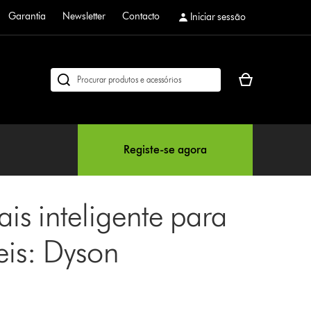
Garantia
Newsletter
Contacto
Iniciar sessão
O
Pesquisar
seu
em
cesto
dyson.pt
de
compras
Registe-se agora
está
vazio
is inteligente para
is: Dyson