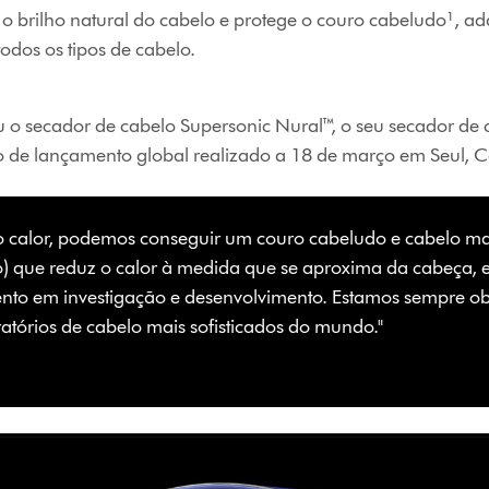
 o brilho natural do cabelo e protege o couro cabeludo¹,
odos os tipos de cabelo.
 o secador de cabelo Supersonic Nural™, o seu secador de 
o de lançamento global realizado a 18 de março em Seul, C
lo calor, podemos conseguir um couro cabeludo e cabelo m
) que reduz o calor à medida que se aproxima da cabeça, 
mento em investigação e desenvolvimento. Estamos sempre 
atórios de cabelo mais sofisticados do mundo."