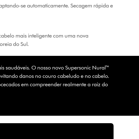
 adaptando-se automaticamente. Secagem rápida e
cabelo mais inteligente com uma nova
oreia do Sul.
ais saudáveis. O nosso novo Supersonic Nural™
evitando danos no couro cabeludo e no cabelo.
obcecados em compreender realmente a raiz do