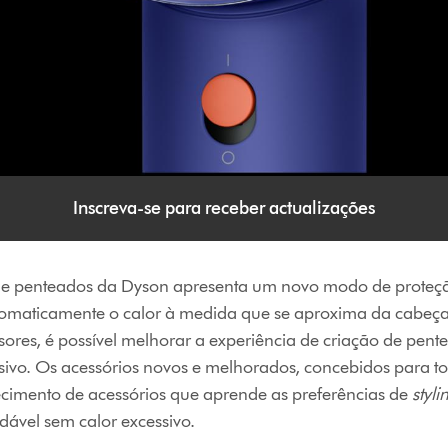
Inscreva-se para receber actualizações
 de penteados da Dyson apresenta um novo modo de proteçã
tomaticamente o calor à medida que se aproxima da cabeça
ores, é possível melhorar a experiência de criação de pent
sivo. Os acessórios novos e melhorados, concebidos para tod
imento de acessórios que aprende as preferências de
styli
ável sem calor excessivo.