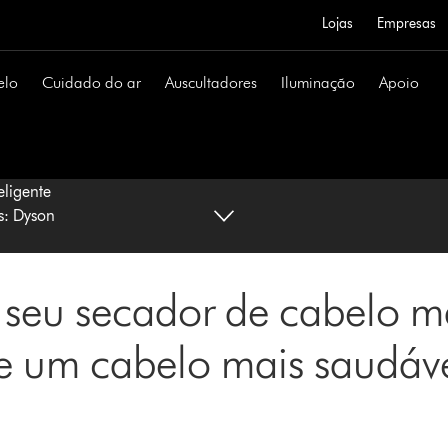
Lojas
Empresas
elo
Cuidado do ar
Auscultadores
Iluminação
Apoio
eligente
s: Dyson
seu secador de cabelo ma
e um cabelo mais saudáve