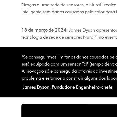
Graças a uma rede de sensores, o Nural™ realça
inteligente sem danos causados pelo calor para t
18 de março de 2024
: James Dyson apresentou
tecnologia de rede de sensores Nural™, no event
"Se conseguirmos limitar os danos causados pe
está equipado com um sensor ToF (tempo de voo
A inovação só é conseguida através do investi
problema e estamos a construir alguns dos labor
James Dyson, Fundador e Engenheiro-chefe