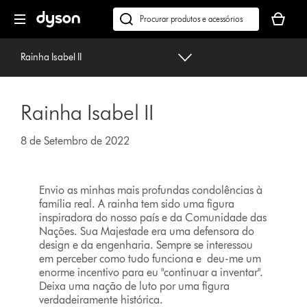
Página
O
seguinte
seu
Pesquisar
cesto
em
de
dyson.pt
Rainha Isabel II
compras
está
vazio
Rainha Isabel II
8 de Setembro de 2022
Envio as minhas mais profundas condolências à
família real. A rainha tem sido uma figura
inspiradora do nosso país e da Comunidade das
Nações. Sua Majestade era uma defensora do
design e da engenharia. Sempre se interessou
em perceber como tudo funciona e deu-me um
enorme incentivo para eu "continuar a inventar".
Deixa uma nação de luto por uma figura
verdadeiramente histórica.