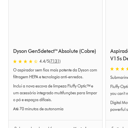
Dyson Gen5detect™ Absolute (Cobre)
Aspirad
V15s D
4.4
/5
(7131)
4.4
O aspirador sem fios mais potente da Dyson com
estrelas
4.2
de
filtragem HEPA e tecnologia anti-enredos.
Submarine™
estrelas
5
de
Inclui a nova escova de limpeza Fluffy Opticᵀᴹ e
Fluffy Opt
em
5
um acessório integrado multifunções para limpar
you can't 
7131
em
o pó e espaços difíceis.
Ratings
Digital Mo
3735
Até 70 minutos de autonomia
Ratings
powerful s