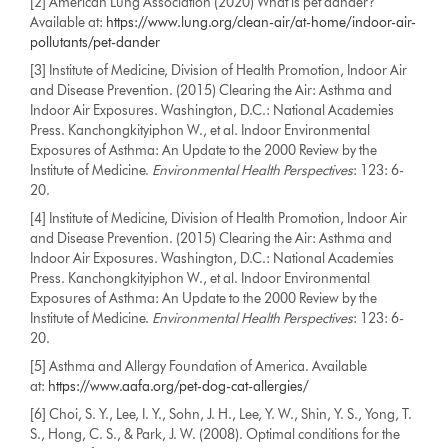
[2] American Lung Association (2020) What is pet dander?
Available at:
https://www.lung.org/clean-air/at-home/indoor-air-
pollutants/pet-dander
[3] Institute of Medicine, Division of Health Promotion, Indoor Air
and Disease Prevention. (2015) Clearing the Air: Asthma and
Indoor Air Exposures. Washington, D.C.: National Academies
Press. Kanchongkityiphon W., et al. Indoor Environmental
Exposures of Asthma: An Update to the 2000 Review by the
Institute of Medicine.
Environmental Health Perspectives
: 123: 6-
20.
[4] Institute of Medicine, Division of Health Promotion, Indoor Air
and Disease Prevention. (2015) Clearing the Air: Asthma and
Indoor Air Exposures. Washington, D.C.: National Academies
Press. Kanchongkityiphon W., et al. Indoor Environmental
Exposures of Asthma: An Update to the 2000 Review by the
Institute of Medicine.
Environmental Health Perspectives
: 123: 6-
20.
[5] Asthma and Allergy Foundation of America. Available
at:
https://www.aafa.org/pet-dog-cat-allergies/
[6] Choi, S. Y., Lee, I. Y., Sohn, J. H., Lee, Y. W., Shin, Y. S., Yong, T.
S., Hong, C. S., & Park, J. W. (2008). Optimal conditions for the