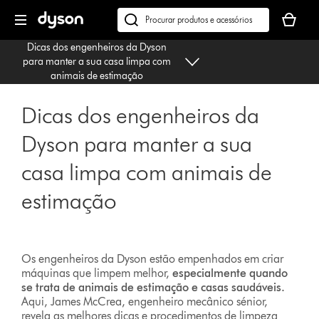
Página
O
seguinte
seu
Pesquisar
cesto
em
Dicas dos engenheiros da Dyson
de
dyson.pt
para manter a sua casa limpa com
compras
animais de estimação
está
vazio
Dicas dos engenheiros da
Dyson para manter a sua
casa limpa com animais de
estimação
Os engenheiros da Dyson estão empenhados em criar
máquinas que limpem melhor,
especialmente quando
se trata de animais de estimação e casas saudáveis.
Aqui, James McCrea, engenheiro mecânico sénior,
revela as melhores dicas e procedimentos de limpeza