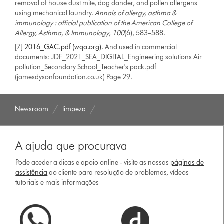
removal of house dust mite, dog dander, and pollen allergens
using mechanical laundry.
Annals of allergy, asthma &
immunology : official publication of the American College of
Allergy, Asthma, & Immunology
,
100
(6), 583–588.
[7]
2016_GAC.pdf (wqa.org)
. And used in commercial
documents: JDF_2021_SEA_DIGITAL_Engineering solutions Air
pollution_Secondary School_Teacher's pack.pdf
(jamesdysonfoundation.co.uk) Page 29.
Newsroom
limpeza
A ajuda que procurava
Pode aceder a dicas e apoio online - visite as nossas
páginas de
assistência
ao cliente para resolução de problemas, vídeos
tutoriais e mais informações