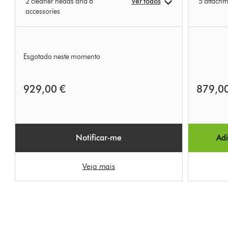
2 cleaner heads and 6
Ver todos
5 attachm
accessories
Esgotado neste momento
929,00 €
879,0
Notificar-me
Adi
Veja mais