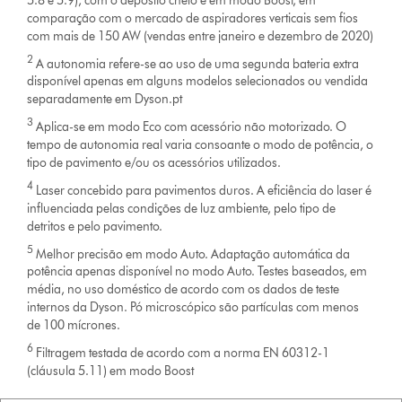
5.8 e 5.9), com o depósito cheio e em modo Boost, em
comparação com o mercado de aspiradores verticais sem fios
com mais de 150 AW (vendas entre janeiro e dezembro de 2020)
2
A autonomia refere-se ao uso de uma segunda bateria extra
disponível apenas em alguns modelos selecionados ou vendida
separadamente em Dyson.pt
3
Aplica-se em modo Eco com acessório não motorizado. O
tempo de autonomia real varia consoante o modo de potência, o
tipo de pavimento e/ou os acessórios utilizados.
4
Laser concebido para pavimentos duros. A eficiência do laser é
influenciada pelas condições de luz ambiente, pelo tipo de
detritos e pelo pavimento.
5
Melhor precisão em modo Auto. Adaptação automática da
potência apenas disponível no modo Auto. Testes baseados, em
média, no uso doméstico de acordo com os dados de teste
internos da Dyson. Pó microscópico são partículas com menos
de 100 mícrones.
6
Filtragem testada de acordo com a norma EN 60312-1
(cláusula 5.11) em modo Boost