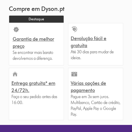
the
Compre em Dyson.pt
list
to
Destaque
show
reviews
for
Devolução fácil e
Garantia de melhor
that
gratuita
preço
model
Até 30 dias para mudar de
Se encontrar mais barato
below
ideias.
devolvemos a diferença.
Entrega gratuita* em
Várias opções de
24/72h.
pagamento
Faça o seu pedido antes das
Pague em 3x sem juros.
16:00.
Multibanco, Cartão de crédito,
PayPal, Apple Pay o Google
Pay.