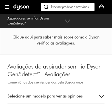
Página
O
seguinte
seu
Pesquisar
cesto
em
Aspiradores sem fios Dyson
de
dyson.pt
Gen5detect™
compras
está
vazio
Clique aqui para saber mais sobre como a Dyson
verifica as avaliações.
Avaliações do aspirador sem fio Dyson
Gen5detect™ - Avaliações
Comentários dos clientes geridos pela Bazaarvoice
Select
Selecione um modelo para ver as opiniões
a
button
from