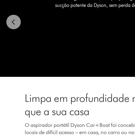
sucção potente da Dyson, sem perda d
Limpa em profundidade 
que a sua casa
O aspirador portátil Dyson Car+Boat foi conceb
locais de difícil acesso – em casa, no carro ou no