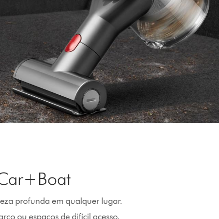
n Car+Boat
mpeza profunda em qualquer lugar.
rco ou espaços de difícil acesso.