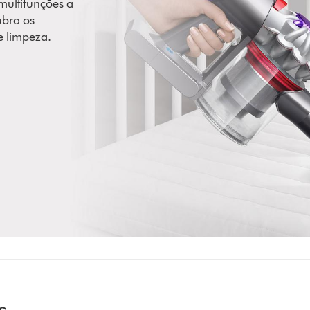
 multifunções a
ubra os
e limpeza.
s