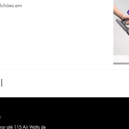
colchões em
l
e
ar até 115 Air Watts de