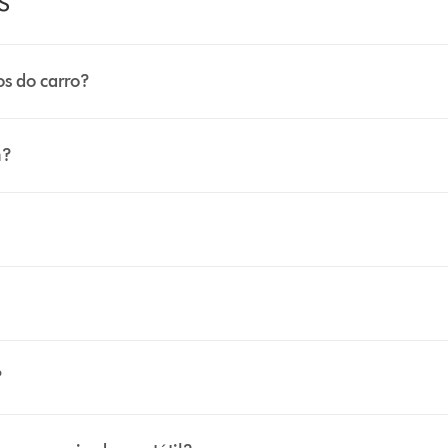
os do carro?
m?
?