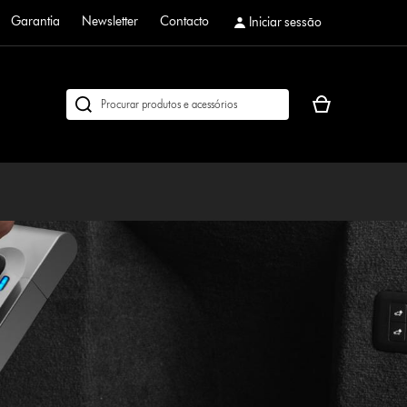
Garantia
Newsletter
Contacto
Iniciar sessão
O
Pesquisar
seu
em
cesto
dyson.pt
de
compras
está
vazio