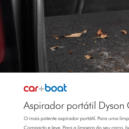
Aspirador portátil Dyso
O mais potente aspirador portátil. Para uma li
Compacto e leve. Para a limpeza do seu carro, ba