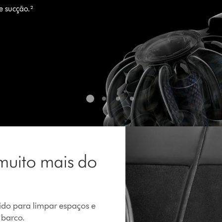
e sucção.²
muito mais do
ido para limpar espaços e
 barco.