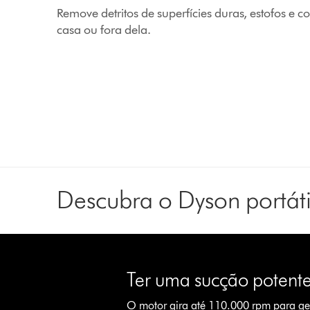
Remove detritos de superfícies duras, estofos e 
casa ou fora dela.
Descubra o Dyson portáti
Slide
{0}
of
Ter uma sucção potent
{1}.
O motor gira até 110.000 rpm para ger