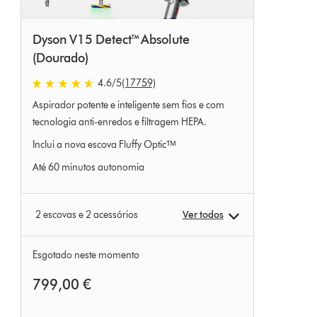
Dyson V15 Detect™ Absolute
(Dourado)
4.6 estrelas de 5 em 17759 Ratings
4.6
/5
(17759)
Aspirador potente e inteligente sem fios e com
tecnologia anti-enredos e filtragem HEPA.
Inclui a nova escova Fluffy Opticᵀᴹ
Até 60 minutos autonomia
2 escovas e 2 acessórios
Ver todos
Esgotado neste momento
799,00 €