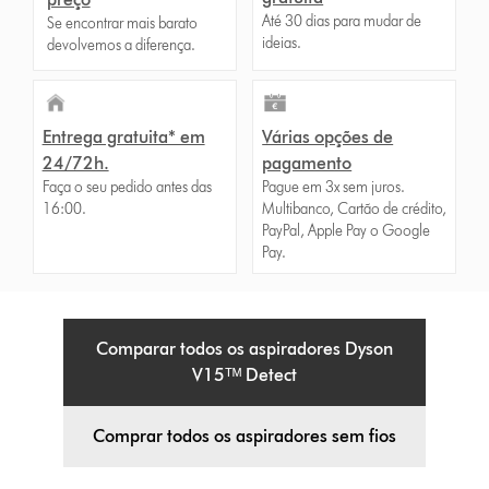
Até 30 dias para mudar de
Se encontrar mais barato
ideias.
devolvemos a diferença.
Entrega gratuita* em
Várias opções de
24/72h.
pagamento
Faça o seu pedido antes das
Pague em 3x sem juros.
16:00.
Multibanco, Cartão de crédito,
PayPal, Apple Pay o Google
Pay.
Comparar todos os aspiradores Dyson
V15ᵀᴹ Detect
Comprar todos os aspiradores sem fios