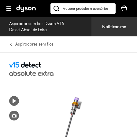
Página
O
seguinte
seu
Pesquisar
cesto
em
de
Aspirador sem fios Dyson V15
dyson.pt
Notificar-me
Detect Absolute Extra
compras
está
vazio
Aspiradores sem fios