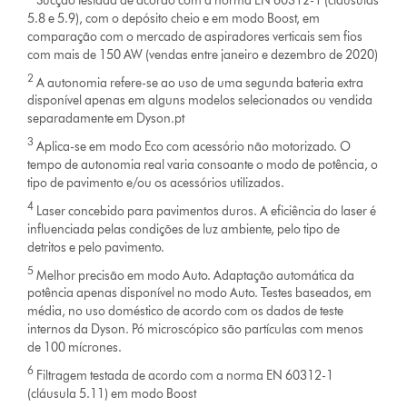
Sucção testada de acordo com a norma EN 60312-1 (cláusulas
5.8 e 5.9), com o depósito cheio e em modo Boost, em
comparação com o mercado de aspiradores verticais sem fios
com mais de 150 AW (vendas entre janeiro e dezembro de 2020)
2
A autonomia refere-se ao uso de uma segunda bateria extra
disponível apenas em alguns modelos selecionados ou vendida
separadamente em Dyson.pt
3
Aplica-se em modo Eco com acessório não motorizado. O
tempo de autonomia real varia consoante o modo de potência, o
tipo de pavimento e/ou os acessórios utilizados.
4
Laser concebido para pavimentos duros. A eficiência do laser é
influenciada pelas condições de luz ambiente, pelo tipo de
detritos e pelo pavimento.
5
Melhor precisão em modo Auto. Adaptação automática da
potência apenas disponível no modo Auto. Testes baseados, em
média, no uso doméstico de acordo com os dados de teste
internos da Dyson. Pó microscópico são partículas com menos
de 100 mícrones.
6
Filtragem testada de acordo com a norma EN 60312-1
(cláusula 5.11) em modo Boost