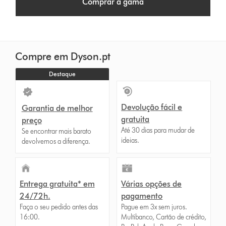
Comprar a gama
Compre em Dyson.pt
Destaque
Devolução fácil e
Garantia de melhor
gratuita
preço
Até 30 dias para mudar de
Se encontrar mais barato
ideias.
devolvemos a diferença.
Entrega gratuita* em
Várias opções de
24/72h.
pagamento
Faça o seu pedido antes das
Pague em 3x sem juros.
16:00.
Multibanco, Cartão de crédito,