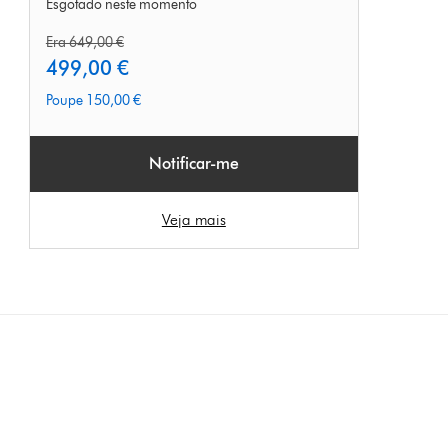
Esgotado neste momento
original
Era 649,00 €
price:
current
499,00 €
price:
Poupe 150,00 €
Notificar-me
Veja mais