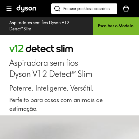
Página
O
seguinte
seu
Pesquisar
cesto
em
Aspiradores sem fios Dyson V12
de
dyson.pt
Escolher o Modelo
Detect™ Slim
compras
está
vazio
Aspiradora sem fios
Dyson V12 Detect™ Slim
Potente. Inteligente. Versátil.
Perfeito para casas com animais de
estimação.