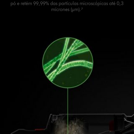
pó e retém 99,99% das partículas microscópicas até 0,3
mícrones (µm).⁷
Slide
{0}
of
{1}.