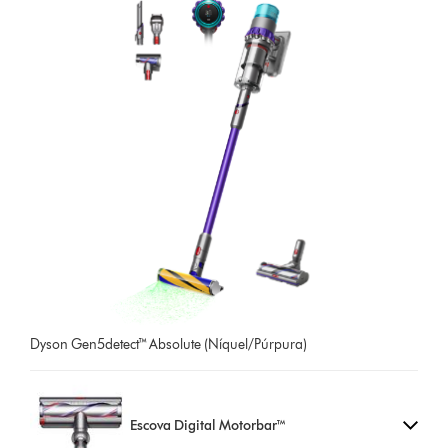
Dyson Gen5detect™ Absolute (Níquel/Púrpura)
Escova Digital Motorbar™ ​