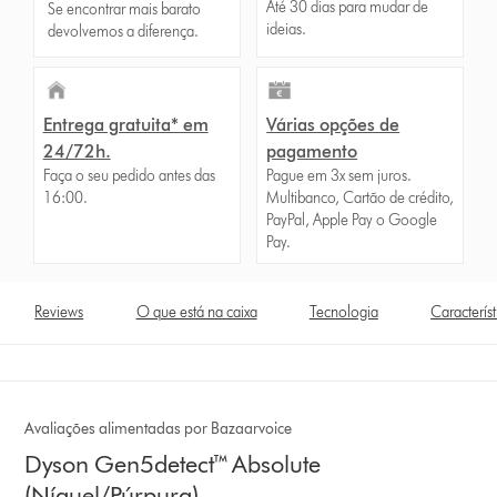
Até 30 dias para mudar de
Se encontrar mais barato
ideias.
devolvemos a diferença.
Entrega gratuita* em
Várias opções de
24/72h.
pagamento
Faça o seu pedido antes das
Pague em 3x sem juros.
16:00.
Multibanco, Cartão de crédito,
PayPal, Apple Pay o Google
Pay.
Reviews
O que está na caixa
Tecnologia
Característ
Avaliações alimentadas por Bazaarvoice
Dyson Gen5detect™ Absolute
(Níquel/Púrpura)