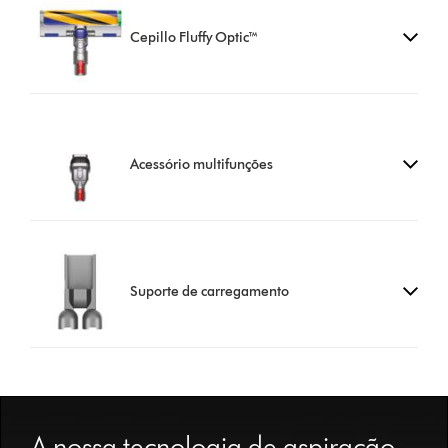
Cepillo Fluffy Optic™
Acessório multifunções
Suporte de carregamento
Slide
{0}
A nossa tecnologia de aspiração
of