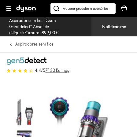
Página
O
seguinte
seu
Pesquisar
cesto
em
Aspirador sem fios Dyson
de
dyson.pt
Gen5detect™ Absolute
Notificar-me
compras
(Níquel/Púrpura) 899,00 €
está
vazio
Aspiradores sem fios
4.4 estrelas de 5 em 7130 Ratings
4.4
/5
7130 Ratings