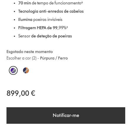
70 min
de tempo de funcionamento⁶
Tecnologia anti-enredos de cabelos
Ilumina
poeiras invisíveis
Filtragem HEPA de 99
,99%³
Sensor
de deteção de poeiras
Esgotado neste momento
Escolher a cor (2) -
Púrpura / Ferro
O
p
t
899,00 €
i
o
Notificar-me
n