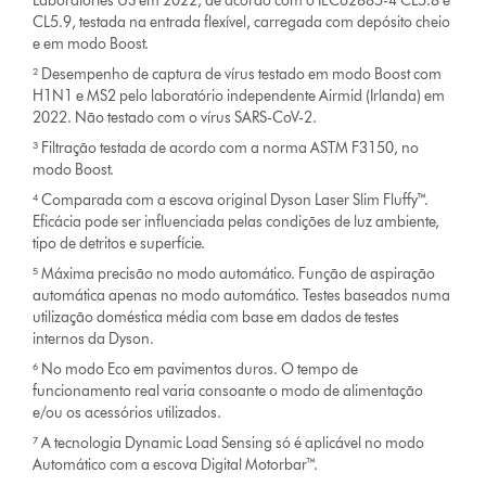
Laboratories US em 2022, de acordo com o IEC62885-4 CL5.8 e
CL5.9, testada na entrada flexível, carregada com depósito cheio
e em modo Boost.
² Desempenho de captura de vírus testado em modo Boost com
H1N1 e MS2 pelo laboratório independente Airmid (Irlanda) em
2022. Não testado com o vírus SARS-CoV-2.
³ Filtração testada de acordo com a norma ASTM F3150, no
modo Boost.
⁴ Comparada com a escova original Dyson Laser Slim Fluffy™.
Eficácia pode ser influenciada pelas condições de luz ambiente,
tipo de detritos e superfície.
⁵ Máxima precisão no modo automático. Função de aspiração
automática apenas no modo automático. Testes baseados numa
utilização doméstica média com base em dados de testes
internos da Dyson.
⁶ No modo Eco em pavimentos duros. O tempo de
funcionamento real varia consoante o modo de alimentação
e/ou os acessórios utilizados.
⁷ A tecnologia Dynamic Load Sensing só é aplicável no modo
Automático com a escova Digital Motorbar™.