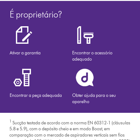
É proprietário?
Ativar a garantia
Encontrar o acessório
adequado
Encontrar a peça adequada
Obter ajuda para o seu
aparelho
1
Sucção testada de acordo com a norma EN 60312-1 (cláusulas
5.8 e 5.9), com o depósito cheio e em modo Boost, em
comparação com o mercado de aspiradores verticais sem fios