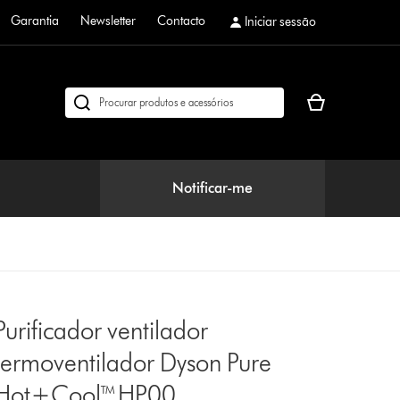
Garantia
Newsletter
Contacto
Iniciar sessão
O
Pesquisar
seu
em
cesto
dyson.pt
de
compras
Notificar-me
está
vazio
Purificador ventilador
termoventilador Dyson Pure
Hot+Cool™ HP00