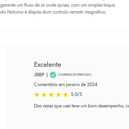
 garante um fluxo de ar onde quiser, com um simples toque
do Noturno e dispõe dum controlo remoto magnético.
Excelente
JBBP
|
COMPRADOR VERIFICADO
Comentário em janeiro de 2024
5.0 estrelas de 5 em Comentário em janeiro de 
5.0
/5
Das vezes que usei teve um bom desempenho, co