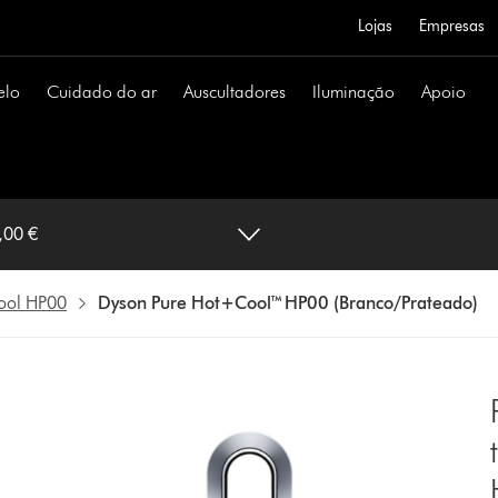
Lojas
Empresas
elo
Cuidado do ar
Auscultadores
Iluminação
Apoio
0 (Branco/Prateado) 499,00 €
ool HP00
Dyson Pure Hot+Cool™ HP00 (Branco/Prateado)