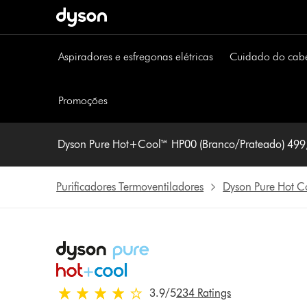
Página
seguinte
Aspiradores e esfregonas elétricas
Cuidado do cab
Promoções
Dyson Pure Hot+Cool™ HP0
Purificadores Termoventiladores
Dyson Pure Hot C
3.9 estrelas de 5 em 234 Ratings
3.9
/5
234 Ratings