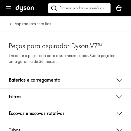
O
seu
Pesquisar
cesto
em
de
dyson.pt
Aspiradores sem fios
compras
está
vazio
Peças para aspirador Dyson V7™
Encontre a peça certa para a sua necessidade. Cada peça tem
uma garantia de 36 meses.
Baterias e carregamento
Filtros
Escovas e escovas rotativas
Tubos