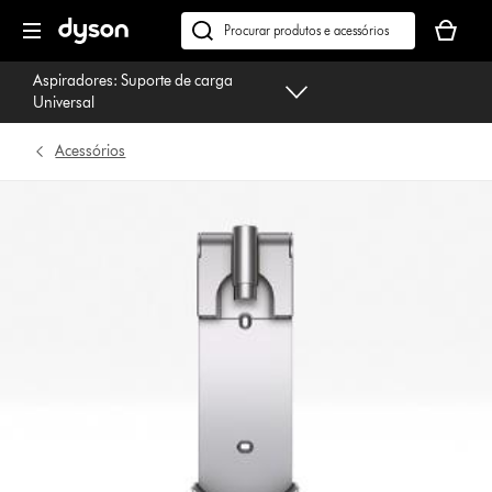
Página
O
seguinte
seu
Pesquisar
cesto
em
Aspiradores: Suporte de carga
de
dyson.pt
Universal
compras
está
Acessórios
vazio