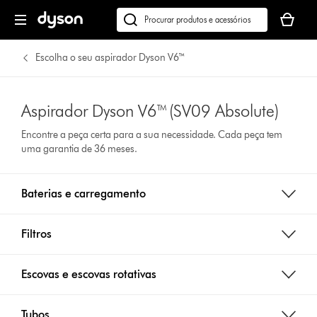
O
seu
Pesquisar
cesto
em
de
dyson.pt
Escolha o seu aspirador Dyson V6™
compras
está
vazio
Aspirador Dyson V6™ (SV09 Absolute)
Encontre a peça certa para a sua necessidade. Cada peça tem
uma garantia de 36 meses.
Baterias e carregamento
Filtros
Escovas e escovas rotativas
Tubos