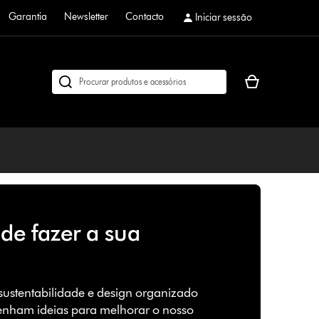
Garantia
Newsletter
Contacto
Iniciar sessão
O
Pesquisar
seu
em
cesto
dyson.pt
de
compras
está
vazio
de fazer a sua
ustentabilidade e design organizado
tenham ideias para melhorar o nosso