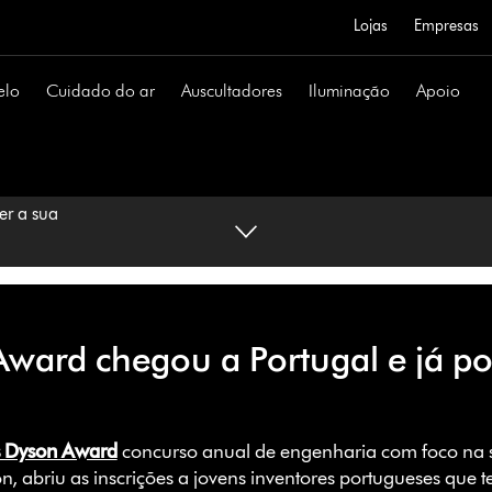
Lojas
Empresas
elo
Cuidado do ar
Auscultadores
Iluminação
Apoio
ward chegou a Portugal e já po
s Dyson Award
concurso anual de engenharia com foco na s
 abriu as inscrições a jovens inventores portugueses que 