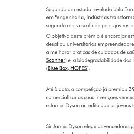
Segundo um estudo revelado pela Euro
em "engenharia, indústrias transform
segunda mais escolhida pelos jovens 
O objetivo deste prémio é encorajar es
desafiou universitários empreendedor
a melhorar práticas de cuidados de sa
Scanner
) e a biodegradabilidade dos m
(
Blue Box
,
HOPES
).
Até à data, a competição já premiou
3
comercializar as suas invenções vence
e James Dyson acredita que os jovens t
Sir James Dyson elege os vencedores gl