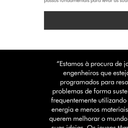
passos fundamentais para levar as suas
“Estamos à procura de j
engenheiros que este
programados para reso
problemas de forma suste
frequentemente utilizand
energia e menos materiais
querem melhorar o mundo
suas ideias. Os jovens têm