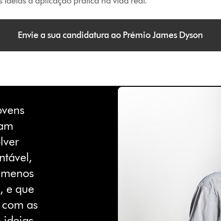
 ideias à aplicação prática na vida real.
Envie a sua candidatura ao Prémio James Dyson
ovens
jam
lver
ntável,
o menos
, e que
 com as
 ideias