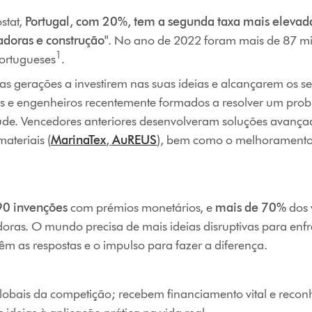
stat,
Portugal, com 20%, tem a segunda taxa mais elevad
adoras e construção"
. No ano de 2022 foram mais de 87 mil 
1
portugueses
.
tas gerações a investirem nas suas ideias e alcançarem os 
es e engenheiros recentemente formados a resolver um pro
úde. Vencedores anteriores desenvolveram soluções avançada
ateriais (
MarinaTex
,
AuREUS
), bem como o melhoramento
90 invenções
com prémios monetários, e
mais de 70%
dos 
doras. O mundo precisa de mais ideias disruptivas para enf
êm as respostas e o impulso para fazer a diferença.
obais da competição; recebem financiamento vital e reconhe