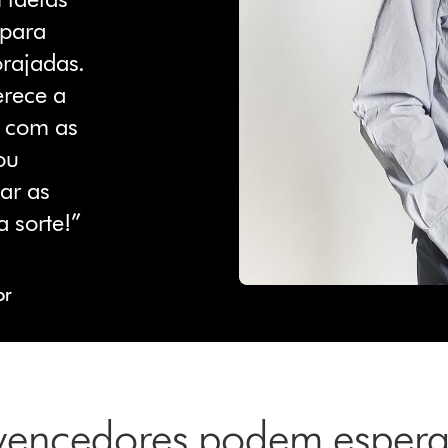
para
orajadas.
rece a
r com as
ou
ar as
a sorte!”
or
vencedores podem espera