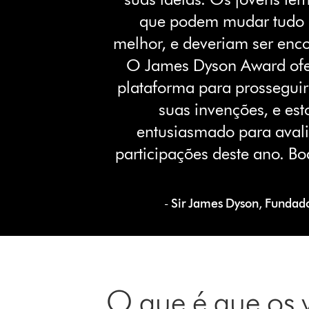
que podem mudar tudo 
melhor, e deveriam ser enc
O James Dyson Award ofe
plataforma para prossegui
suas invenções, e est
entusiasmado para avali
participações deste ano. Bo
-
Sir James Dyson, Fundad
O que é que os 