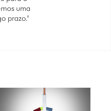
vemos uma
o prazo."