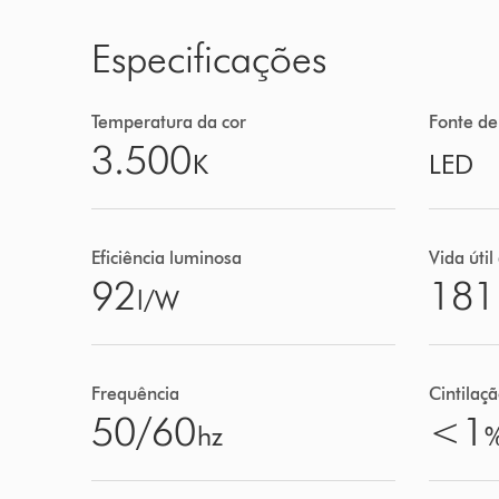
Especificações
Temperatura da cor
Fonte de
3.500
K
LED
Eficiência luminosa
Vida útil
92
181
l/W
Frequência
Cintilaç
50/60
<1
hz