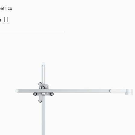
étrica
 III