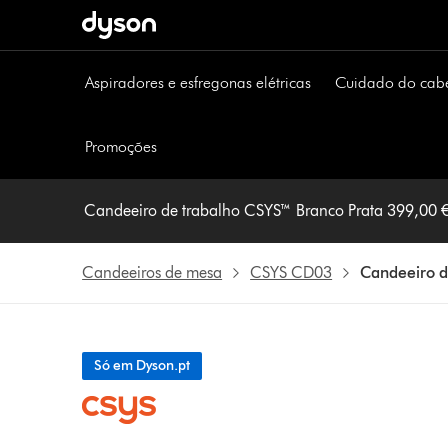
Página
seguinte
Aspiradores e esfregonas elétricas
Cuidado do cab
Promoções
Candeeiro de trabalho CSYS™ Branco Prata 399,00
Candeeiros de mesa
CSYS CD03
Candeeiro d
Só em Dyson.pt