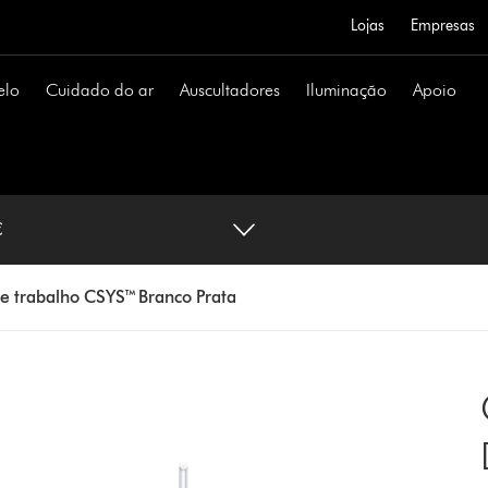
Lojas
Empresas
elo
Cuidado do ar
Auscultadores
Iluminação
Apoio
 €
e trabalho CSYS™ Branco Prata