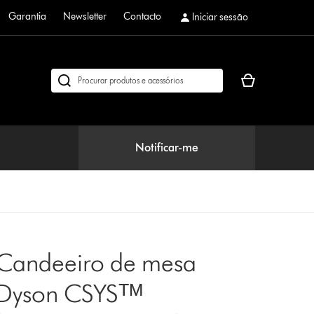
Garantia
Newsletter
Contacto
Iniciar sessão
O
Pesquisar
seu
em
cesto
dyson.pt
de
compras
Notificar-me
está
vazio
Candeeiro de mesa
Dyson CSYSᵀᴹ