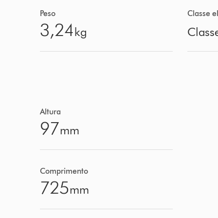
Peso
Classe el
3,24
kg
Classe
Altura
97
mm
Comprimento
725
mm