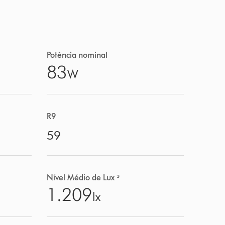
Potência nominal
83
W
R9
59
Nível Médio de Lux ³
1.209
lx