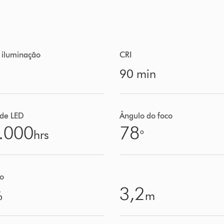
 iluminação
CRI
90 min
 de LED
Ângulo do foco
.000
78
hrs
°
ão
3,2
%
m