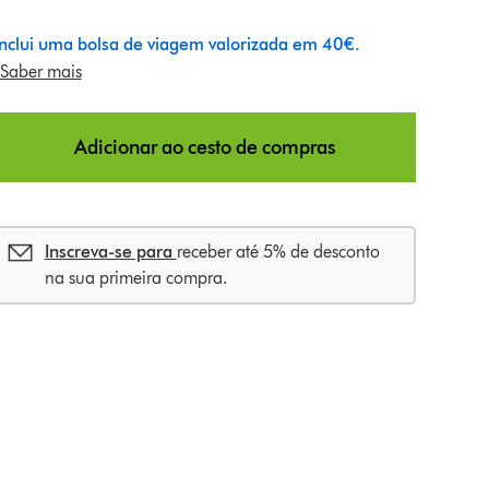
o
Inclui uma bolsa de viagem valorizada em 40€.
n
Saber mais
s
Adicionar ao cesto de compras
Inscreva-se para
receber até 5% de desconto
na sua primeira compra.