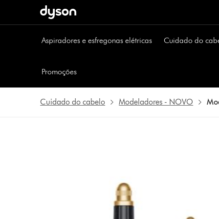
Página
seguinte
Aspiradores e esfregonas elétricas
Cuidado do cab
Promoções
Cuidado do cabelo
Modeladores - NOVO
Mod