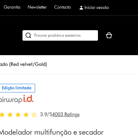
Garantia
Newsletter
Contacto
Iniciar sessão
O
Pesquisar
seu
em
cesto
dyson.pt
de
ado (Red velvet/Gold)
compras
está
vazio
Edição limitada
3.9 estrelas de 5 em 4003 Ratings
3.9
/5
4003 Ratings
Modelador multifunção e secador