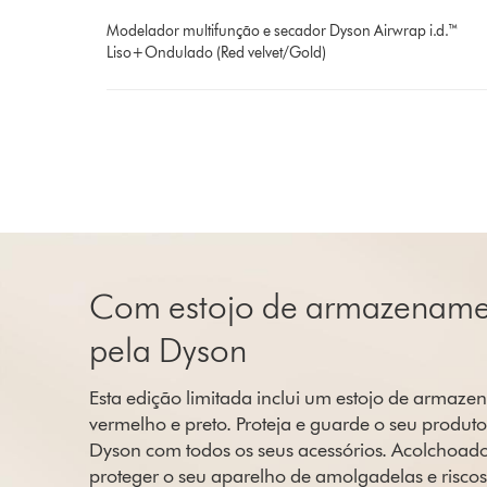
Modelador multifunção e secador Dyson Airwrap i.d.™
Liso+Ondulado (Red velvet/Gold)
Com estojo de armazename
pela Dyson
Esta edição limitada inclui um estojo de armaz
vermelho e preto. Proteja e guarde o seu produt
Dyson com todos os seus acessórios. Acolchoad
proteger o seu aparelho de amolgadelas e riscos