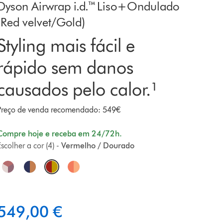
Dyson Airwrap i.d.™ Liso+Ondulado
(Red velvet/Gold)
Styling mais fácil e
rápido sem danos
causados pelo calor.¹
Preço de venda recomendado: 549€
Compre hoje e receba em 24/72h.
scolher a cor (4) -
Vermelho / Dourado
O
p
549,00 €