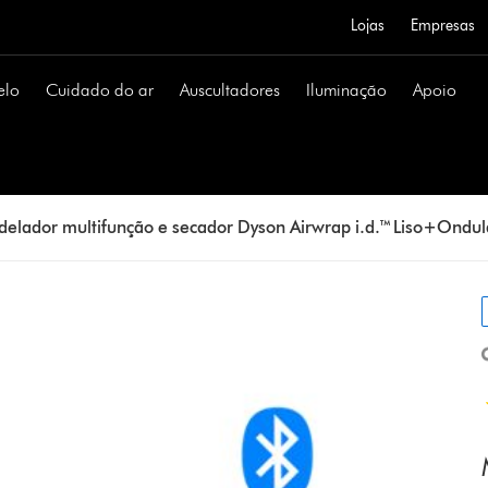
Lojas
Empresas
elo
Cuidado do ar
Auscultadores
Iluminação
Apoio
elador multifunção e secador Dyson Airwrap i.d.™ Liso+Ondul