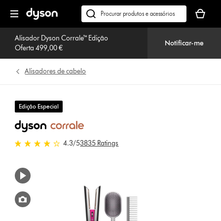
Página
O
seguinte
seu
Pesquisar
cesto
em
de
Alisador Dyson Corrale™ Edição
dyson.pt
Notificar-me
Oferta 499,00 €
compras
está
vazio
Alisadores de cabelo
Edição Especial
4.3 estrelas de 5 em 3835 Ratings
4.3
/5
3835 Ratings