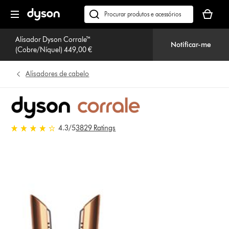
Página
O
seguinte
seu
Pesquisar
cesto
em
de
Alisador Dyson Corrale™
dyson.pt
Notificar-me
(Cobre/Níquel) 449,00 €
compras
está
vazio
Alisadores de cabelo
4.3 estrelas de 5 em 3829 Ratings
4.3
/5
3829 Ratings