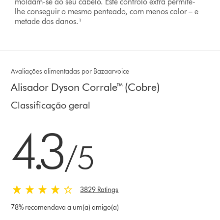
moldam-se ao seu cabelo. Este controlo extra permite-
lhe conseguir o mesmo penteado, com menos calor – e
metade dos danos.¹
Avaliações alimentadas por Bazaarvoice
Alisador Dyson Corrale™ (Cobre)
Classificação geral
4.3 estrelas de 5 em 3829 Ratings
4.3
/5
3829 Ratings
78% recomendava a um(a) amigo(a)