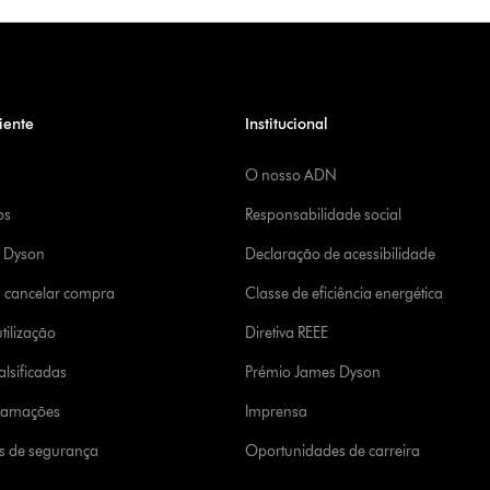
iente
Institucional
O nosso ADN
os
Responsabilidade social
a Dyson
Declaração de acessibilidade
u cancelar compra
Classe de eficiência energética
tilização
Diretiva REEE
lsificadas
Prémio James Dyson
clamações
Imprensa
s de segurança
Oportunidades de carreira