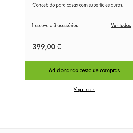
Concebido para casas com superfícies duras.
estrelas
de
5
1 escova e 3 acessórios
Ver todos
em
0
Ratings
399,00 €
Adicionar ao cesto de compras
Veja mais