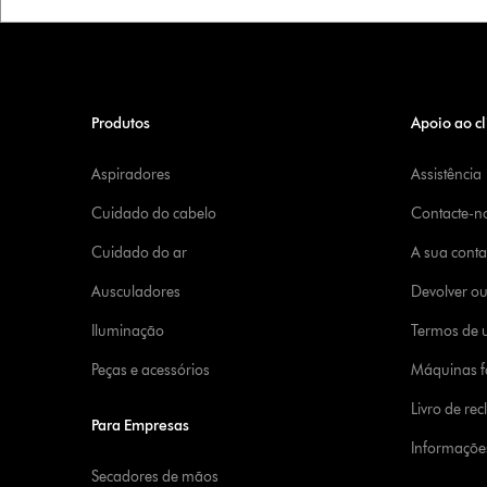
Produtos
Apoio ao cl
Aspiradores
Assistência
Cuidado do cabelo
Contacte-n
Cuidado do ar
A sua cont
Ausculadores
Devolver o
Iluminação
Termos de u
Peças e acessórios
Máquinas fa
Livro de re
Para Empresas
Informaçõe
Secadores de mãos