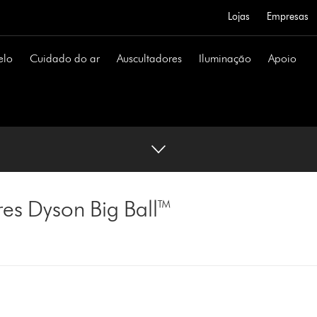
Lojas
Empresas
elo
Cuidado do ar
Auscultadores
Iluminação
Apoio
res Dyson Big Ball™