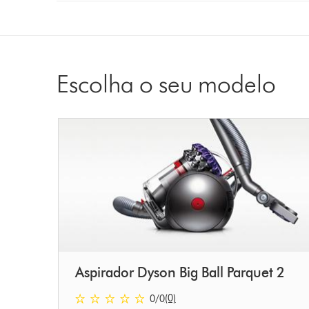
from
the
list
to
show
Escolha o seu modelo
reviews
for
that
model
below
Aspirador Dyson Big Ball Parquet 2
(0)
0
/0
0