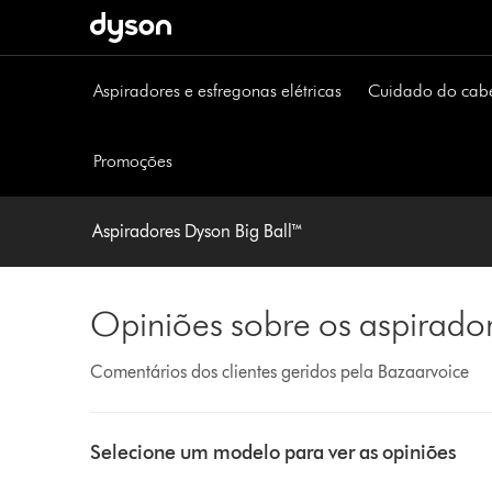
Página
seguinte
Aspiradores e esfregonas elétricas
Cuidado do cab
Promoções
Aspiradores Dyson Big Ball™
Opiniões sobre os aspirado
Comentários dos clientes geridos pela Bazaarvoice
Select
a
Selecione um modelo para ver as opiniões
button