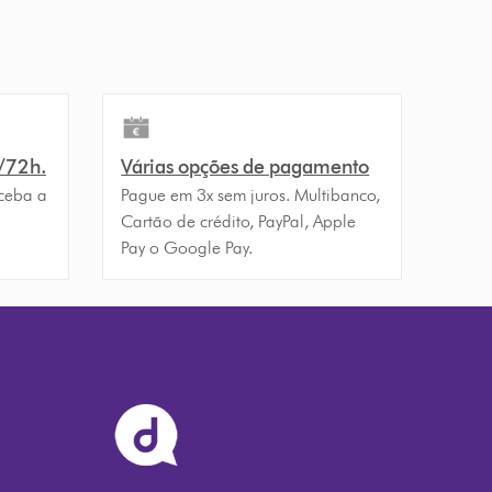
4/72h.
Várias opções de pagamento
ceba a
Pague em 3x sem juros. Multibanco,
Cartão de crédito, PayPal, Apple
Pay o Google Pay.