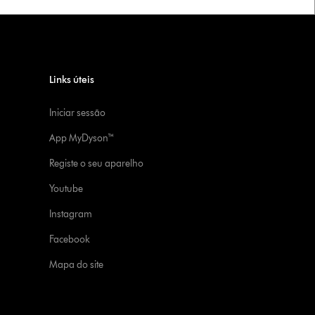
Links úteis
Iniciar sessão
App MyDyson™
Registe o seu aparelho
Youtube
Instagram
Facebook
Mapa do site