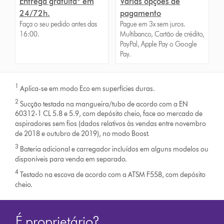
Entrega gratuita* em
Várias opções de
24/72h.
pagamento
Faça o seu pedido antes das
Pague em 3x sem juros.
16:00.
Multibanco, Cartão de crédito,
PayPal, Apple Pay o Google
Pay.
1
Aplica-se em modo Eco em superfícies duras.
2
Sucção testada na mangueira/tubo de acordo com a EN
60312-1 CL 5.8 e 5.9, com depósito cheio, face ao mercado de
aspiradores sem fios (dados relativos às vendas entre novembro
de 2018 e outubro de 2019), no modo Boost.
3
Bateria adicional e carregador incluídos em alguns modelos ou
disponíveis para venda em separado.
4
Testado na escova de acordo com a ATSM F558, com depósito
cheio.
É proprietário?