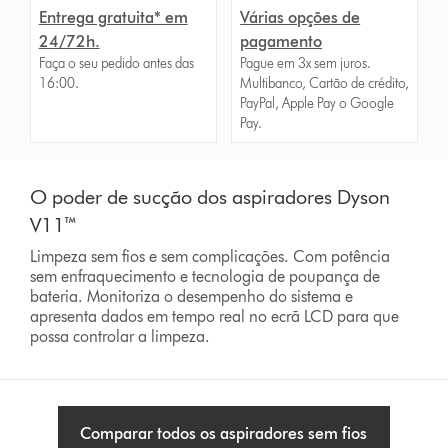
Entrega gratuita* em
Várias opções de
24/72h.
pagamento
Faça o seu pedido antes das
Pague em 3x sem juros.
16:00.
Multibanco, Cartão de crédito,
PayPal, Apple Pay o Google
Pay.
O poder de sucção dos aspiradores Dyson
V11™
Limpeza sem fios e sem complicações. Com potência
sem enfraquecimento e tecnologia de poupança de
bateria. Monitoriza o desempenho do sistema e
apresenta dados em tempo real no ecrã LCD para que
possa controlar a limpeza.
Comparar todos os aspiradores sem fios