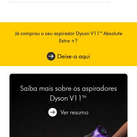
Já comprou o seu aspirador Dyson V11™ Absolute
Extra +?
Deixe-a aqui
Saiba mais sobre os aspiradores
Dyson V11™
Ver resumo