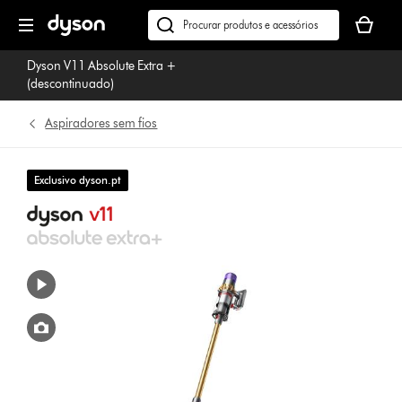
Página
O
seguinte
seu
Pesquisar
cesto
em
Dyson V11 Absolute Extra +
de
dyson.pt
(descontinuado)
compras
está
Aspiradores sem fios
vazio
Exclusivo dyson.pt