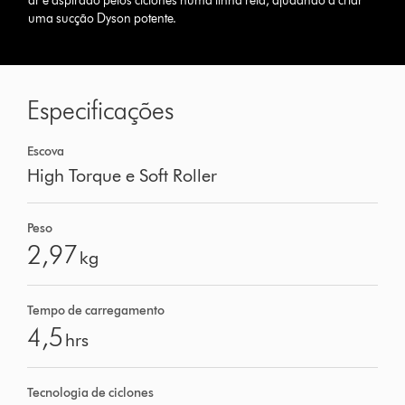
ar é aspirado pelos ciclones numa linha reta, ajudando a criar
uma sucção Dyson potente.
Especificações
Escova
High Torque e Soft Roller
Peso
2,97
kg
Tempo de carregamento
4,5
hrs
Tecnologia de ciclones