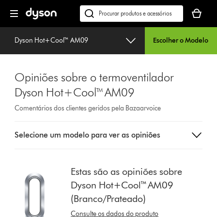
Página
O
seguinte
seu
Pesquisar
cesto
em
de
dyson.pt
Dyson Hot+Cool™ AM09
Escolher o Modelo
compras
está
vazio
Opiniões sobre o termoventilador
Dyson Hot+Cool™ AM09
Comentários dos clientes geridos pela Bazaarvoice
Select
Selecione um modelo para ver as opiniões
a
button
from
the
Estas são as opiniões sobre
list
Dyson Hot+Cool™ AM09
to
(Branco/Prateado)
show
reviews
Consulte os dados do produto