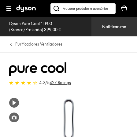
Página
O
seguinte
seu
Pesquisar
cesto
em
de
Dyson Pure Cool™ TP00
dyson.pt
Notificar-me
(Branco/Prateado) 399,00 €
compras
está
vazio
Purificadores Ventiladores
4.2 estrelas de 5 em 427 Ratings
4.2
/5
427 Ratings