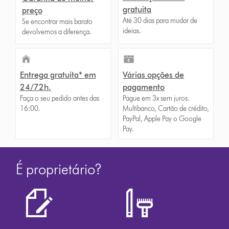
gratuita
preço
Até 30 dias para mudar de
Se encontrar mais barato
ideias.
devolvemos a diferença.
Entrega gratuita* em
Várias opções de
24/72h.
pagamento
Faça o seu pedido antes das
Pague em 3x sem juros.
16:00.
Multibanco, Cartão de crédito,
PayPal, Apple Pay o Google
Pay.
É proprietário?