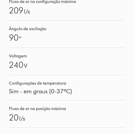
Fluxo de ar na configuração máxima
209
l/s
Ângulo de oscilação
90
°
Voltagem
240
V
Configurações de temperatura
Sim - em graus (0-37ºC)
Fluxo de ar na posição máxima
20
l/s