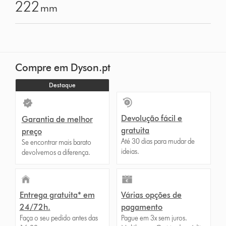
222
mm
Compre em Dyson.pt
Destaque
Devolução fácil e
Garantia de melhor
gratuita
preço
Até 30 dias para mudar de
Se encontrar mais barato
ideias.
devolvemos a diferença.
Entrega gratuita* em
Várias opções de
24/72h.
pagamento
Faça o seu pedido antes das
Pague em 3x sem juros.