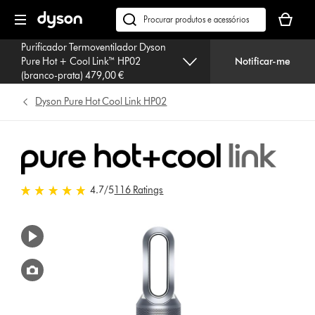
Página
O
seguinte
seu
Pesquisar
cesto
em
Purificador Termoventilador Dyson
de
dyson.pt
Pure Hot + Cool Link™ HP02
Notificar-me
compras
(branco-prata) 479,00 €
está
vazio
Dyson Pure Hot Cool Link HP02
4.7 estrelas de 5 em 116 Ratings
4.7
/5
116 Ratings