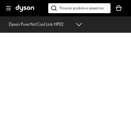
Página
O
seguinte
seu
Pesquisar
cesto
em
de
dyson.pt
Dyson Pure Hot Cool Link HP02
compras
está
vazio