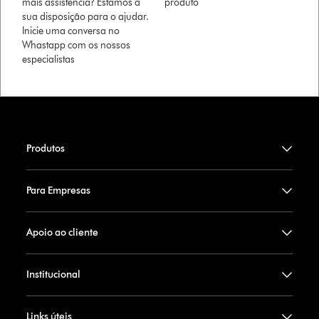
mais assistência? Estamos à
produto
sua disposição para o ajudar.
Inicie uma conversa no
Whastapp com os nossos
especialistas
Produtos
Para Empresas
Apoio ao cliente
Institucional
Links úteis