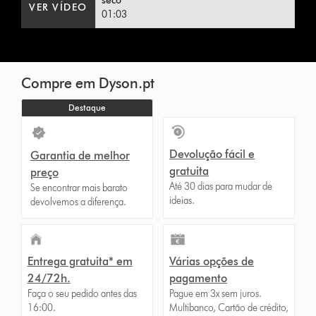
seco
VER VÍDEO
01:03
Compre em Dyson.pt
Destaque
Devolução fácil e
Garantia de melhor
gratuita
preço
Até 30 dias para mudar de
Se encontrar mais barato
ideias.
devolvemos a diferença.
Entrega gratuita* em
Várias opções de
24/72h.
pagamento
Faça o seu pedido antes das
Pague em 3x sem juros.
16:00.
Multibanco, Cartão de crédito,