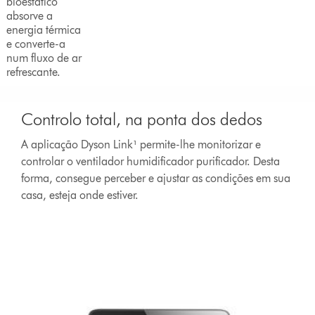
bioestático
absorve a
energia térmica
e converte-a
num fluxo de ar
refrescante.
Slide
{0}
Controlo total, na ponta dos dedos
of
{1}.
A aplicação Dyson Link¹ permite-lhe monitorizar e
controlar o ventilador humidificador purificador. Desta
forma, consegue perceber e ajustar as condições em sua
casa, esteja onde estiver.