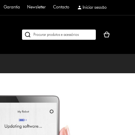
Garantia
Newsletter
Contacto
Iniciar sessão
O
Pesquisar
seu
em
cesto
dyson.pt
de
compras
está
vazio