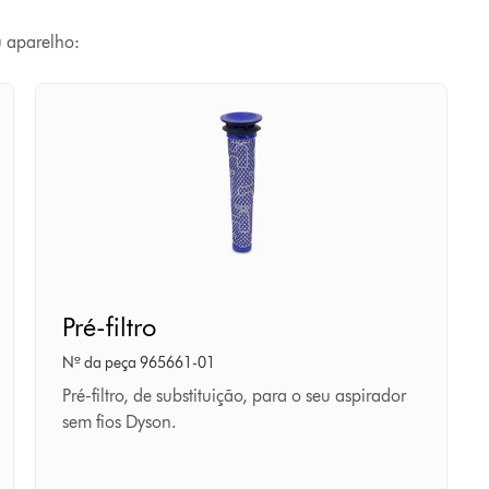
u aparelho:
Pré-
Pré-filtro
filtro
Nº da peça 965661-01
Pré-filtro, de substituição, para o seu aspirador
sem fios Dyson.