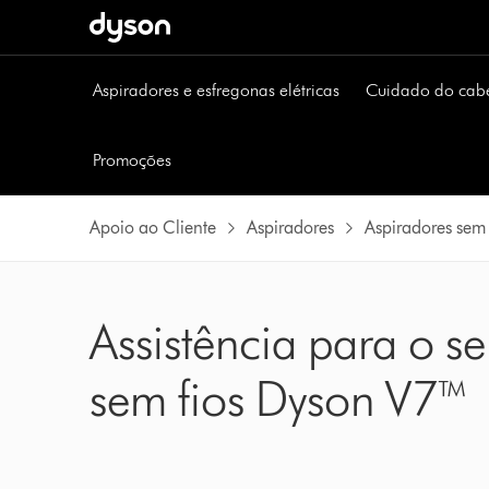
Página
seguinte
Aspiradores e esfregonas elétricas
Cuidado do cab
Promoções
Apoio ao Cliente
Aspiradores
Aspiradores sem 
Assistência para o se
sem fios Dyson V7™