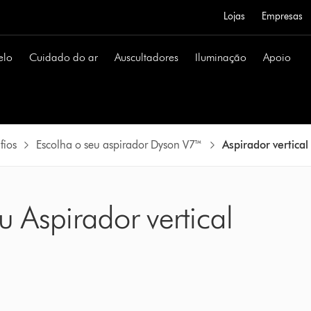
Lojas
Empresas
elo
Cuidado do ar
Auscultadores
Iluminação
Apoio
fios
Escolha o seu aspirador Dyson V7™
Aspirador vertica
u Aspirador vertical