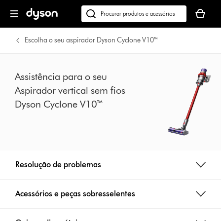
Página
O
seguinte
seu
Pesquisar
cesto
em
de
dyson.pt
Escolha o seu aspirador Dyson Cyclone V10™
compras
está
vazio
Assistência para o seu
Aspirador vertical sem fios
Dyson Cyclone V10™
Resolução de problemas
Acessórios e peças sobresselentes