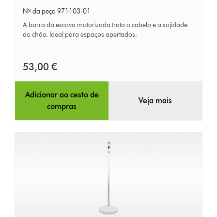
motorizada
Nº da peça 971103-01
A barra da escova motorizada trata o cabelo e a sujidade
do chão. Ideal para espaços apertados.
53,00 €
Adicionar ao cesto de
Veja mais
compras