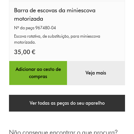
Barra
Barra de escovas da miniescova
de
motorizada
escovas
Nº da peça 967480-04
da
Escova rotativa, de substituição, para miniescova
miniescova
motorizada.
motorizada
35,00 €
Adicionar ao cesto de
Veja mais
compras
Ver todas as peças do seu aparelho
Não consegue encontrar o que procura?