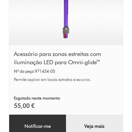
Acessório
Acessório para zonas estreitas com
para
iluminação LED para Omni-glide™
zonas
Nº da peça 971434-05
estreitas
Permite aspirar em locais estreitos e escuros.
com
iluminação
Esgotado neste momento
LED
55,00 €
para
Omni-
Notificar-me
Veja mais
glide™