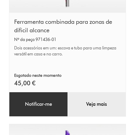
Ferramenta
Ferramenta combinada para zonas de
combinada
dificil alcance
para
Nº da peça 971436-01
zonas
Dois acessórios em um: escova e tubo para uma limpeza
de
versátil em casa e no carro.
dificil
alcance
Esgotado neste momento
45,00 €
Notificar-me
Veja mais