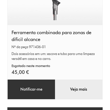
Ferramenta
Ferramenta combinada para zonas de
combinada
dificil alcance
para
Nº da peça 971436-01
zonas
Dois acessórios em um: escova e tubo para uma limpeza
versátil em casa e no carro.
de
dificil
Esgotado neste momento
45,00 €
alcance
Notificar-me
Veja mais