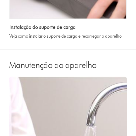
Abrir
a
Video
transcrição
Instalação do suporte de carga
Transcript
do
Veja como instalar o suporte de carga e recarregar o aparelho.
vídeo
Manutenção do aparelho