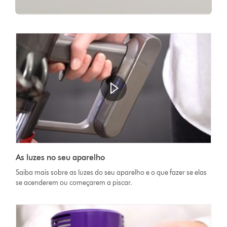
Abrir
a
Video
transcrição
As luzes no seu aparelho
Transcript
do
Saiba mais sobre as luzes do seu aparelho e o que fazer se elas
vídeo
se acenderem ou começarem a piscar.