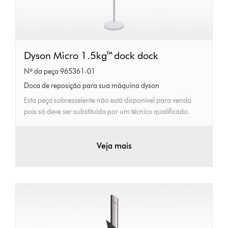
Dyson
Dyson Micro 1.5kg™ dock dock
Micro
Nº da peça 965361-01
1.5kg™
Doca de reposição para sua máquina dyson
dock
Esta peça sobresselente não está disponível para venda
dock
pois só deve ser substituída por um técnico qualificado.
Veja mais