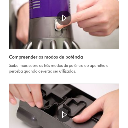
Abrir
a
Video
transcrição
Compreender os modos de potência
Transcript
do
Saiba mais sobre os três modos de potência do aparelho e
vídeo
perceba quando deverão ser utilizados.