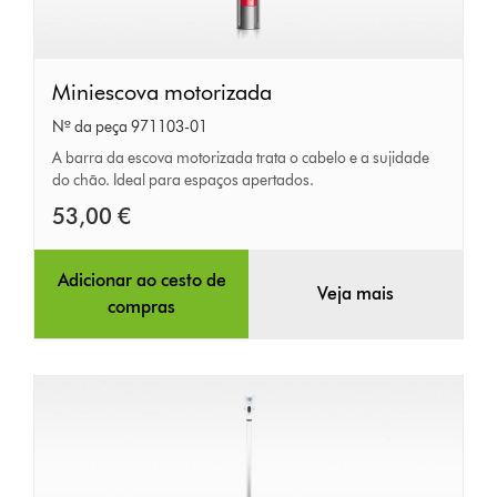
Miniescova
Miniescova motorizada
motorizada
Nº da peça 971103-01
A barra da escova motorizada trata o cabelo e a sujidade
do chão. Ideal para espaços apertados.
53,00 €
Adicionar ao cesto de
Veja mais
compras