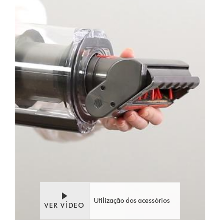
Video
Abrir
Transcript
a
transcrição
do
vídeo
Utilização dos acessórios
VER VÍDEO