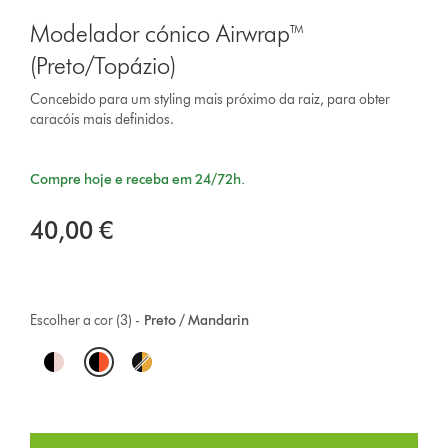
Modelador cónico Airwrap™
(Preto/Topázio)
Concebido para um styling mais próximo da raiz, para obter
caracóis mais definidos.
Compre hoje e receba em 24/72h.
40,00 €
Escolher a cor (3) -
Preto / Mandarin
O
p
t