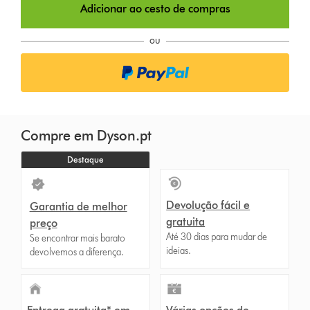
Adicionar ao cesto de compras
i
o
ou
n
s
Compre em Dyson.pt
Destaque
Devolução fácil e
Garantia de melhor
gratuita
preço
Até 30 dias para mudar de
Se encontrar mais barato
ideias.
devolvemos a diferença.