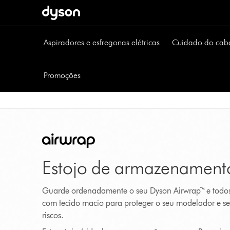
Página
seguinte
Aspiradores e esfregonas elétricas
Cuidado do cab
Promoções
Estojo de armazenamento
Guarde ordenadamente o seu Dyson Airwrap™ e todos
com tecido macio para proteger o seu modelador e s
riscos.