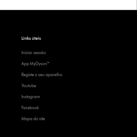
Links úteis
Iniciar sessão
App MyDyson™
Registe o seu aparelho
Youtube
Instagram
Facebook
Mapa do site