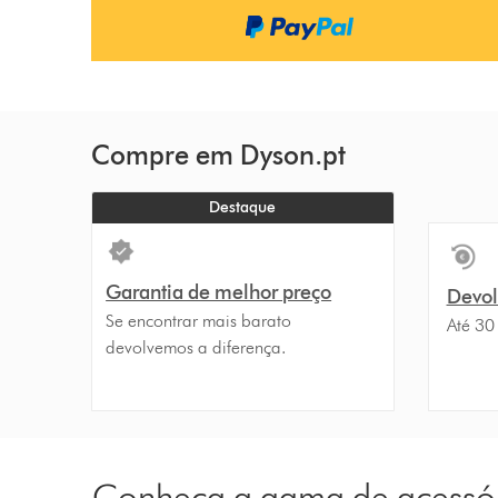
n
s
Compre em Dyson.pt
Destaque
Garantia de melhor preço
Devolu
Se encontrar mais barato
Até 30
devolvemos a diferença.
Conheça a gama de acessó