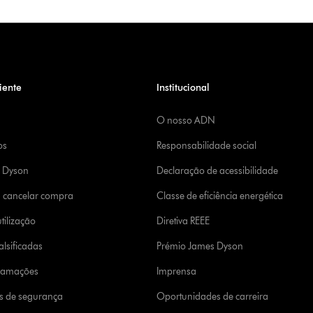
iente
Institucional
O nosso ADN
os
Responsabilidade social
a Dyson
Declaração de acessibilidade
u cancelar compra
Classe de eficiência energética
tilização
Diretiva REEE
lsificadas
Prémio James Dyson
clamações
Imprensa
s de segurança
Oportunidades de carreira