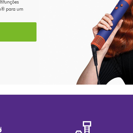
tifunções
th® para um