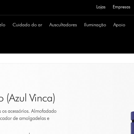
Lojas
Empresas
elo
Cuidado do ar
Auscultadores
Iluminação
Apoio
 (Azul Vinca)
 os acessórios. Almofadado
ecador de amolgadelas e