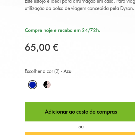
Este estojo é ideal para arrumação em casa. Para vi
utilização da bolsa de viagem concebida pela Dyson.
Compre hoje e receba em 24/72h.
65,00 €
Escolher a cor (2) -
Azul
O
p
t
Adicionar ao cesto de compras
i
o
ou