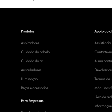
Produtos
Apoio ao cl
Aspiradores
Assistência
Cuidado do cabelo
Contacte-n
Cuidado do ar
A sua cont
Ausculadores
Devolver o
Iluminação
Termos de u
Peças e acessórios
Máquinas fa
Livro de re
Para Empresas
Informaçõe