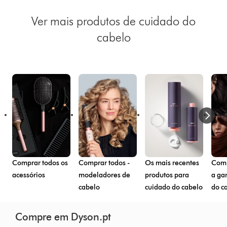
Ver mais produtos de cuidado do
cabelo
Comprar todos os
Comprar todos -
Os mais recentes
Comp
acessórios
modeladores de
produtos para
a ga
cabelo
cuidado do cabelo
do c
Compre em Dyson.pt