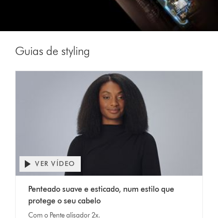
Guias de styling
VER VÍDEO
Abrir
a
Video
transcrição
Penteado suave e esticado, num estilo que
Transcript
do
protege o seu cabelo
vídeo
Com o Pente alisador 2x.