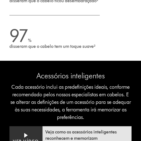
disseram que o cabelo ficou desembaraçado²
97
%
disseram que o cabelo tem um toque suave²
Acessórios inteligentes
Cada acessório inclui as predefinições ideais, conforme
recomendado pelos nossos especialistas em cabelos. E
se alterar as definições de um acessório para se adequar
às suas necessidades, a ferramenta irá memorizar as
preferências.
Video
Abrir
Veja como os acessórios inteligentes
Transcript
a
reconhecem e memorizam