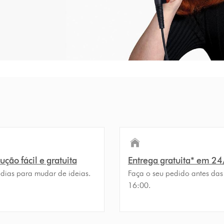
ção fácil e gratuita
Entrega gratuita* em 2
 dias para mudar de ideias.
Faça o seu pedido antes das
16:00.