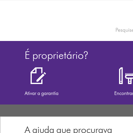
Pesquisa
em
dyson.pt
É proprietário?
Ativar a garantia
Encontra
A ajuda que procurava