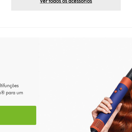
Ver todos os acessórios
tifunções
th® para um