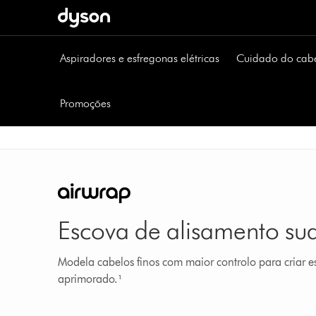
Página
seguinte
Aspiradores e esfregonas elétricas
Cuidado do cab
Promoções
Escova de alisamento sua
Modela cabelos finos com maior controlo para criar est
aprimorado.¹