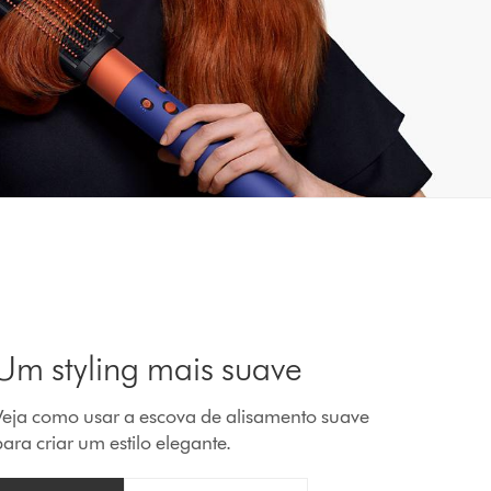
Um styling mais suave
Veja como usar a escova de alisamento suave
ara criar um estilo elegante.
brir
ideo