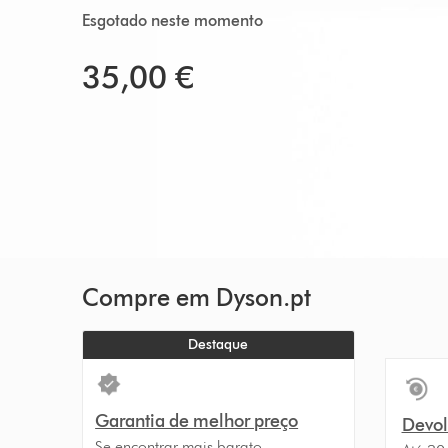
Esgotado neste momento
35,00 €
Compre em Dyson.pt
Destaque
Garantia de melhor preço
Devolu
Se encontrar mais barato