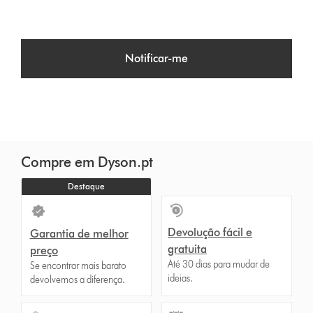
p
t
Notificar-me
i
o
n
s
Compre em Dyson.pt
Destaque
Devolução fácil e
Garantia de melhor
gratuita
preço
Até 30 dias para mudar de
Se encontrar mais barato
ideias.
devolvemos a diferença.