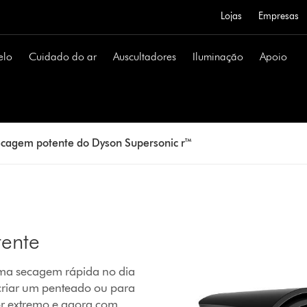
Lojas
Empresas
elo
Cuidado do ar
Auscultadores
Iluminação
Apoio
ecagem potente do Dyson Supersonic r™
tente
uma secagem rápida no dia
criar um penteado ou para
or extremo e agora com