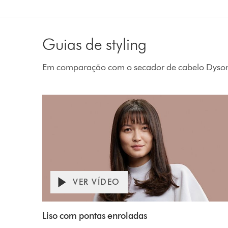
Guias de styling
Em comparação com o secador de cabelo Dyson S
Liso com pontas enroladas
Antes e depois
Acessório para secagem potente
Bocal concentrador Pro
VER VÍDEO
Liso com pontas enroladas