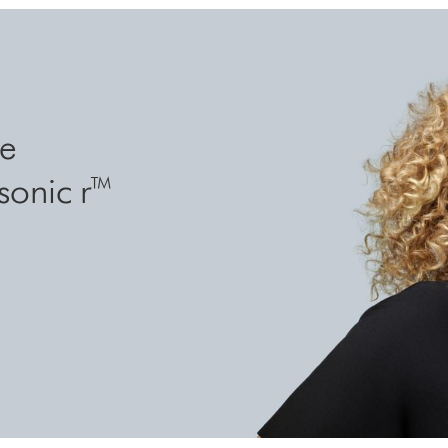
de
sonic r™