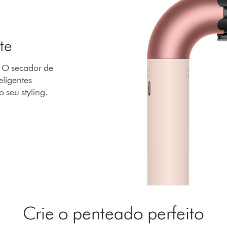
te
 O secador de
eligentes
 seu styling.
Crie o penteado perfeito