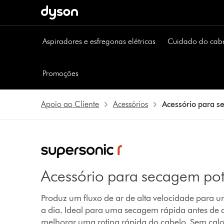
Página
seguinte
Aspiradores e esfregonas elétricas
Cuidado do cab
Promoções
Apoio ao Cliente
Acessórios
Acessório para s
Acessório para secagem po
Produz um fluxo de ar de alta velocidade para 
a dia. Ideal para uma secagem rápida antes de 
melhorar uma rotina rápida do cabelo. Sem cal