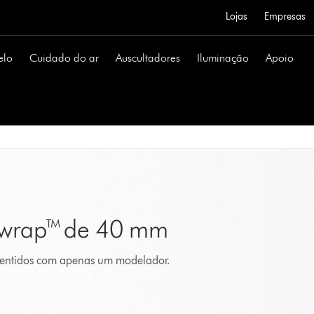
Lojas
Empresas
elo
Cuidado do ar
Auscultadores
Iluminação
Apoio
rwrap™ de 40 mm
 sentidos com apenas um modelador.