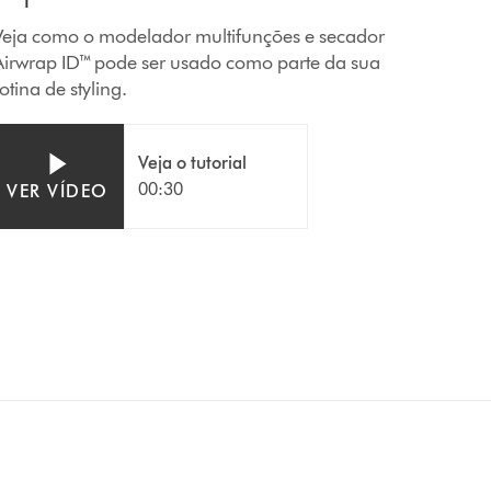
Veja como o modelador multifunções e secador
Airwrap ID™ pode ser usado como parte da sua
otina de styling.
Veja o tutorial
00:30
VER VÍDEO