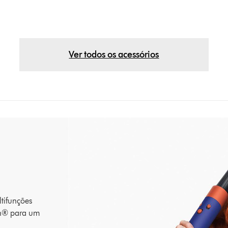
Ver todos os acessórios
tifunções
th® para um