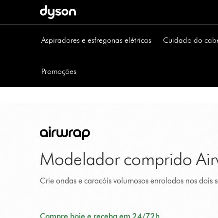
Página
seguinte
Aspiradores e esfregonas elétricas
Cuidado do cab
Promoções
Modelador comprido Ai
Crie ondas e caracóis volumosos enrolados nos dois
Compre hoje e receba em 24/72h.